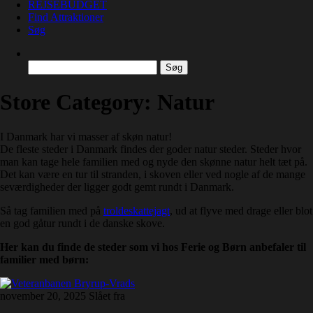
REJSEBUDGET
Find Attraktioner
Søg
Søg
efter:
Store Category:
Natur
I Danmark har vi masser af skøn natur!
De fleste steder i Danmark findes der goder natur steder. Steder hvor
man kan tage hele familien med og nyde den skønne natur helt tæt på.
Det kan være en tur til stranden, i skoven eller ved nogle af de mange
seværdigheder der ligger godt gemt rundt i Danmark.
Så tag familien med på
troldeskattejagt
, ud at flyve med drage eller blot
en god gåtur rundt i de danske skove.
Her kan du finde de steder som vi hos Ferie og Børn anbefaler til
familier med børn:
november 20, 2025
Slået fra