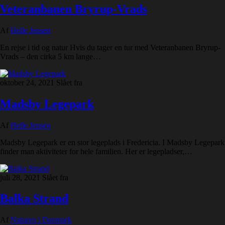
Veteranbanen Bryrup-Vrads
Af
Helle Jensen
En rejse i tid og natur Hvis du tager en tur med Veteranbanen Bryrup-
Vrads – den cirka 5 km lange…
oktober 24, 2021
Slået fra
Madsby Legepark
Af
Helle Jensen
Madsby Legepark er en stor legeplads i Fredericia. I Madsby Legepark
finder man aktiviteter for hele familien. Her er legepladser,…
juli 28, 2021
Slået fra
Balka Strand
Af
Naturen i Danmark