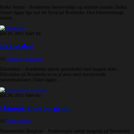
Balka Strand – Bornholms børnevenlige og sandede paradis: Balka
Strand ligger lige syd for Nexø på Bornholm. Den kilometerlange
strand…
juli 28, 2021
Slået fra
Ekkodalen
Af
Naturen i Danmark
Ekkodalen – Bornholms største sprækkedal med magisk ekko:
Ekkodalen på Bornholm er en af øens mest fascinerende
naturattraktioner. Dalen ligger…
juli 28, 2021
Slået fra
Hammershus borgruin
Af
Helle Jensen
Hammershus Borgruin – Nordeuropas største borgruin på Bornholm: