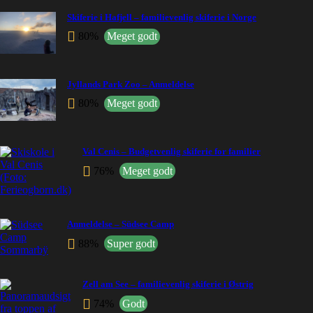
Skiferie i Hafjell – familievenlig skiferie i Norge
80%
Meget godt
Jyllands Park Zoo – Anmeldelse
80%
Meget godt
Val Cenis – Budgetvenlig skiferie for familier
76%
Meget godt
Anmeldelse – Südsee Camp
88%
Super godt
Zell am See – familievenlig skiferie i Østrig
74%
Godt