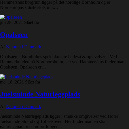
Hammershus borgruin ligger på det nordlige Bornholm og er
Nordeuropas største slotsruin.…
juli 28, 2021
Slået fra
Opalsøen
Af
Naturen i Danmark
Opalsøen – Bornholms spektakulære badesø & oplevelser – Ved
Hammerknuden på Nordbornholm, tæt ved Hammershus finder man
Opalsøen. Opalsøen er…
maj 18, 2021
Slået fra
Juelsminde Naturlegeplads
Af
Naturen i Danmark
Juelsminde Naturlegeplads ligger i smukke omgivelser ved Hotel
Juelsminde Strand og Tofteskoven. Her finder man en stor
naturlegepark med udfordringer…