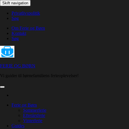
Skip
Skift navigation
to
the
Privatlivspolitik
content
Søg
Om Ferie og Børn
Kontakt
Søg
FERIE OG BØRN
Vi guider til børnefamiliens ferieoplevelser!
Ferie og Børn
Sommerferie
Efterårsferie
Vinterferie
Guides