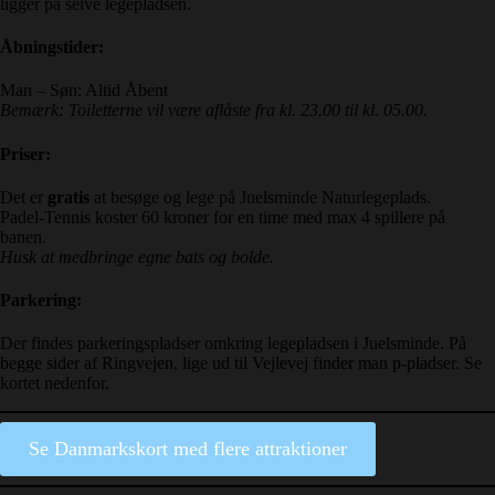
ligger på selve legepladsen.
Åbningstider:
Man – Søn: Altid Åbent
Bemærk: Toiletterne vil være aflåste fra kl. 23.00 til kl. 05.00.
Priser:
Det er
gratis
at besøge og lege på Juelsminde Naturlegeplads.
Padel-Tennis koster 60 kroner for en time med max 4 spillere på
banen.
Husk at medbringe egne bats og bolde.
Parkering:
Der findes parkeringspladser omkring legepladsen i Juelsminde. På
begge sider af Ringvejen, lige ud til Vejlevej finder man p-pladser. Se
kortet nedenfor.
Se Danmarkskort med flere attraktioner