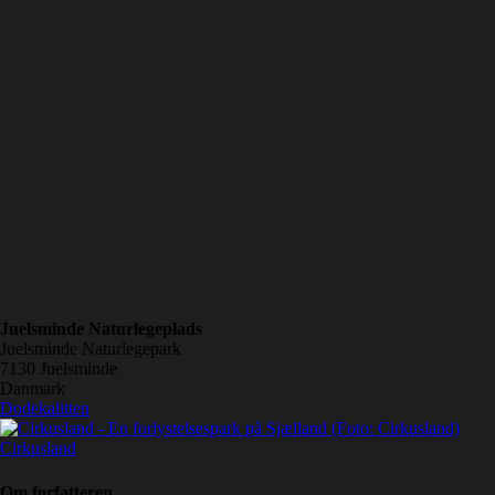
Juelsminde Naturlegeplads
Juelsminde Naturlegepark
7130
Juelsminde
Danmark
Dodekalitten
Cirkusland
Om forfatteren