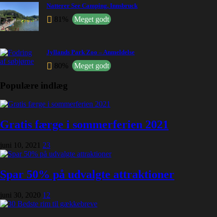
Natterer See Camping, Innsbruck
81%
Meget godt
Jyllands Park Zoo – Anmeldelse
80%
Meget godt
Populære indlæg
Gratis færge i sommerferien 2021
juni 10, 2021
23
Spar 50% på udvalgte attraktioner
juni 30, 2020
12