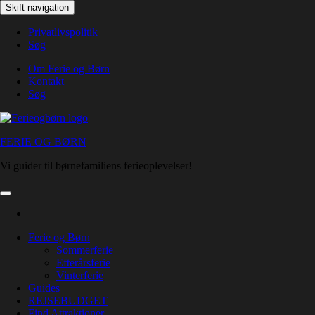
Skip
Skift navigation
to
the
Privatlivspolitik
content
Søg
Om Ferie og Børn
Kontakt
Søg
FERIE OG BØRN
Vi guider til børnefamiliens ferieoplevelser!
Ferie og Børn
Sommerferie
Efterårsferie
Vinterferie
Guides
REJSEBUDGET
Find Attraktioner