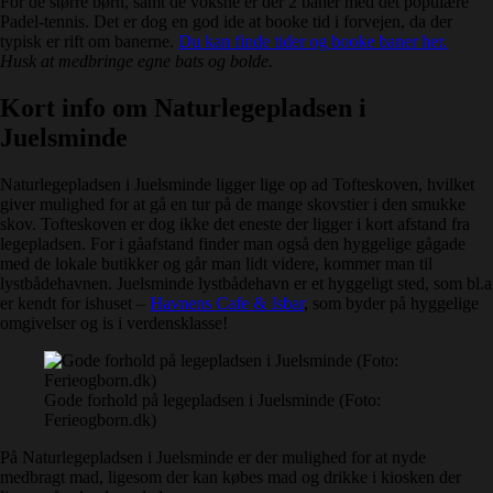
For de større børn, samt de voksne er der 2 baner med det populære
Padel-tennis. Det er dog en god ide at booke tid i forvejen, da der
typisk er rift om banerne.
Du kan finde tider og booke baner her.
Husk at medbringe egne bats og bolde.
Kort info om Naturlegepladsen i
Juelsminde
Naturlegepladsen i Juelsminde ligger lige op ad Tofteskoven, hvilket
giver mulighed for at gå en tur på de mange skovstier i den smukke
skov. Tofteskoven er dog ikke det eneste der ligger i kort afstand fra
legepladsen. For i gåafstand finder man også den hyggelige gågade
med de lokale butikker og går man lidt videre, kommer man til
lystbådehavnen. Juelsminde lystbådehavn er et hyggeligt sted, som bl.a
er kendt for ishuset –
Havnens Cafe & Isbar
, som byder på hyggelige
omgivelser og is i verdensklasse!
Gode forhold på legepladsen i Juelsminde (Foto:
Ferieogborn.dk)
På Naturlegepladsen i Juelsminde er der mulighed for at nyde
medbragt mad, ligesom der kan købes mad og drikke i kiosken der