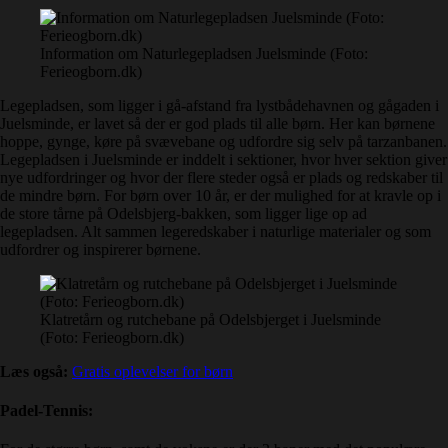
Information om Naturlegepladsen Juelsminde (Foto:
Ferieogborn.dk)
Legepladsen, som ligger i gå-afstand fra lystbådehavnen og gågaden i
Juelsminde, er lavet så der er god plads til alle børn. Her kan børnene
hoppe, gynge, køre på svævebane og udfordre sig selv på tarzanbanen.
Legepladsen i Juelsminde er inddelt i sektioner, hvor hver sektion giver
nye udfordringer og hvor der flere steder også er plads og redskaber til
de mindre børn. For børn over 10 år, er der mulighed for at kravle op i
de store tårne på Odelsbjerg-bakken, som ligger lige op ad
legepladsen. Alt sammen legeredskaber i naturlige materialer og som
udfordrer og inspirerer børnene.
Klatretårn og rutchebane på Odelsbjerget i Juelsminde
(Foto: Ferieogborn.dk)
Læs også:
Gratis oplevelser for børn
Padel-Tennis: