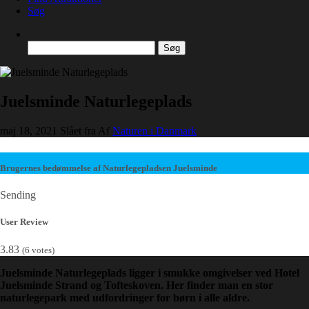
Søg
Søg
efter:
Juelsminde Naturlegeplads
maj 18, 2021
Slået fra
Af
Naturen i Danmark
Brugernes bedømmelse af Naturlegepladsen Juelsminde
Sending
User Review
3.83
(
6
votes)
Juelsminde Naturlegeplads ligger i smukke omgivelser ved Hotel
Juelsminde Strand og Tofteskoven. Her finder man en stor
naturlegepark med udfordringer for børn i alle aldre.