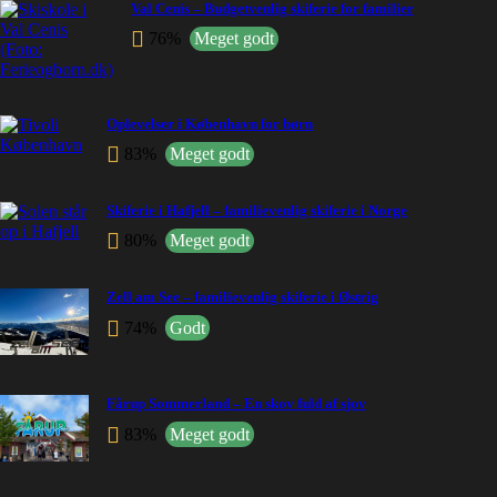
Val Cenis – Budgetvenlig skiferie for familier
76%
Meget godt
Oplevelser i København for børn
83%
Meget godt
Skiferie i Hafjell – familievenlig skiferie i Norge
80%
Meget godt
Zell am See – familievenlig skiferie i Østrig
74%
Godt
Fårup Sommerland – En skov fuld af sjov
83%
Meget godt