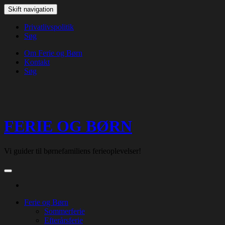
Skip
Skift navigation
to
the
Privatlivspolitik
content
Søg
Om Ferie og Børn
Kontakt
Søg
FERIE OG BØRN
Vi guider til børnefamiliens ferieoplevelser!
Ferie og Børn
Sommerferie
Efterårsferie