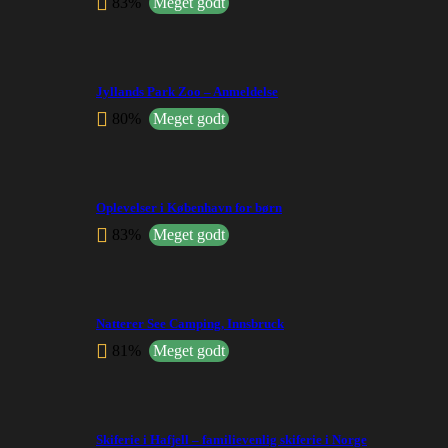
83%
Meget godt
Jyllands Park Zoo – Anmeldelse
80%
Meget godt
Oplevelser i København for børn
83%
Meget godt
Natterer See Camping, Innsbruck
81%
Meget godt
Skiferie i Hafjell – familievenlig skiferie i Norge