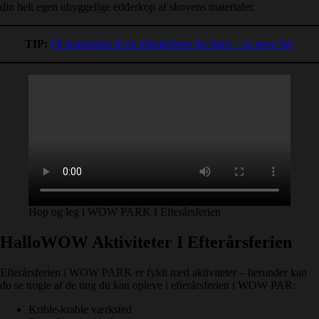
din helt egen uhyggelige edderkop af skovens materialer.
TIP:
Få inspiration til en efterårsferie for børn – se mere her
Hop og leg i WOW PARK I Efterårsferien
HalloWOW Aktiviteter I Efterårsferien
Efterårsferien i WOW PARK er fyldt med aktiviteter – herunder kan
du se nogle af de ting du kan opleve i efterårsferien i WOW PAR:
Krible-krable værksted