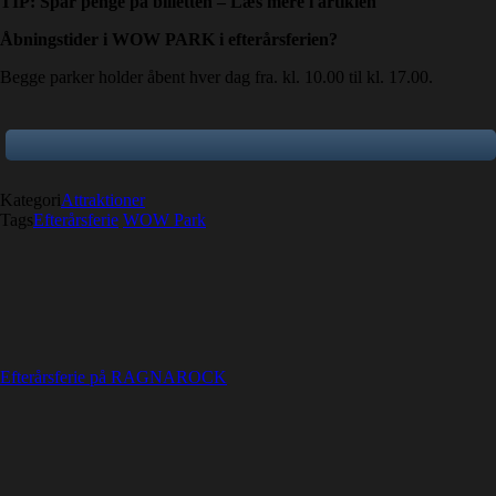
TIP: Spar penge på billetten – Læs mere i artiklen
Åbningstider i WOW PARK i efterårsferien?
Begge parker holder åbent hver dag fra. kl. 10.00 til kl. 17.00.
Kategori
Attraktioner
Tags
Efterårsferie
WOW Park
Efterårsferie på RAGNAROCK