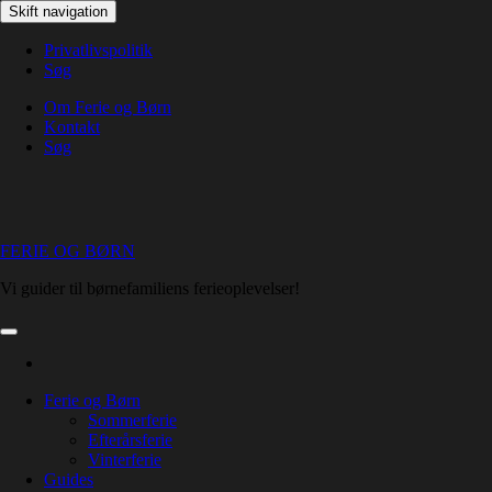
Skip
Skift navigation
to
the
Privatlivspolitik
content
Søg
Om Ferie og Børn
Kontakt
Søg
FERIE OG BØRN
Vi guider til børnefamiliens ferieoplevelser!
Ferie og Børn
Sommerferie
Efterårsferie
Vinterferie
Guides