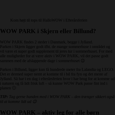
Kom højt til tops til HalloWOW i Efterårsferien
WOW PARK i Skjern eller Billund?
WOW PARK findes 2 steder i Danmark, begge i Jylland.
Parken i Skjern ligger godt ifht. de mange sommerhuse i området og
vil være et super godt supplement til jeres tur i sommerhuset. For med
alle muligheder for at være aktiv i WOW PARK, vil det passe godt
sammen med de afslappende dage i sommerhuset 😉
Parken i Billund, ligger kun få hundrede meter fra Lalandia og LEGO.
Det er dermed super nemt at komme til i bil fra fyn og det meste af
Jylland. Så har i en dag i efterårsferien hvor i har brug for at komme ud
i naturen og få lidt frisk luft – så kunne WOW Park passe fint ind i
planen 🙂
TIP:
Tag gerne hunden med i WOW PARK – den trænger sikkert også
til at komme lidt ud 😉
WOW PARK – aktiv leg for alle børn