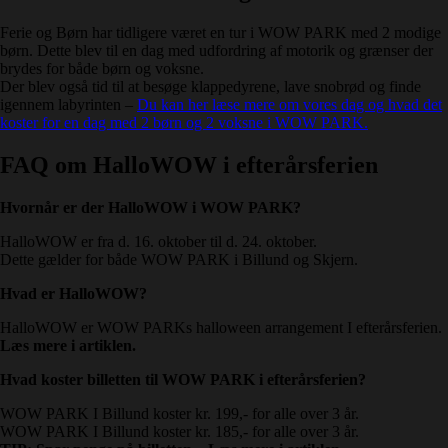
Ferie og Børn har tidligere været en tur i WOW PARK med 2 modige
børn. Dette blev til en dag med udfordring af motorik og grænser der
brydes for både børn og voksne.
Der blev også tid til at besøge klappedyrene, lave snobrød og finde
igennem labyrinten –
Du kan her læse mere om vores dag og hvad det
koster for en dag med 2 børn og 2 voksne i WOW PARK.
FAQ om HalloWOW i efterårsferien
Hvornår er der HalloWOW i WOW PARK?
HalloWOW er fra d. 16. oktober til d. 24. oktober.
Dette gælder for både WOW PARK i Billund og Skjern.
Hvad er HalloWOW?
HalloWOW er WOW PARKs halloween arrangement I efterårsferien.
Læs mere i artiklen.
Hvad koster billetten til WOW PARK i efterårsferien?
WOW PARK I Billund koster kr. 199,- for alle over 3 år.
WOW PARK I Billund koster kr. 185,- for alle over 3 år.