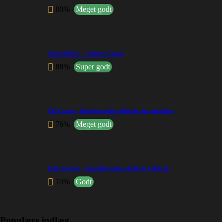
80%
Meget godt
Anmeldelse – Südsee Camp
88%
Super godt
Val Cenis – Budgetvenlig skiferie for familier
76%
Meget godt
Zell am See – familievenlig skiferie i Østrig
74%
Godt
Populære indlæg