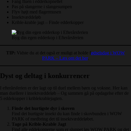
Fang fluen i edderkopnettet
Pas på slangerne i slangesumpen
Flyv højt med flagermusen
Insektvæddeløb
Krible-krable jagt – Finde edderkopper
Byg din egen edderkop i Efterårsferien
TIP:
Vidste du at det også er muligt at holde f
ødselsdag i WOW
PARK – Læs om det her
.
Dyst og deltag i konkurrencer
I efterårsferien er der lagt op til duel mellem børn og voksne. Her kan
man duellere i insektvæddeløb – Og sammen gå på opdagelse efter de
5 eddekopper i kriblekrablejagten.
Finde det hurtigste dyr i skoven
Find det hurtigste insekt du kan finde i skovbunden i WOW
PARK of medbring det til insektvæddeløbet.
Tage på Krible-Krable Jagt
Find alle eddekopperne som er sluppet løs WOW PARK og det