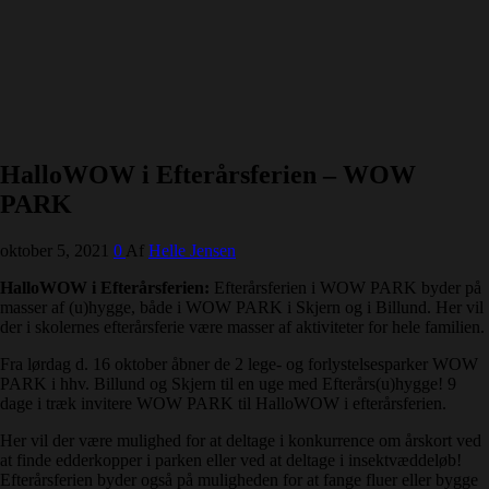
HalloWOW i Efterårsferien – WOW
PARK
oktober 5, 2021
0
Af
Helle Jensen
HalloWOW i Efterårsferien:
Efterårsferien i WOW PARK byder på
masser af (u)hygge, både i WOW PARK i Skjern og i Billund. Her vil
der i skolernes efterårsferie være masser af aktiviteter for hele familien.
Fra lørdag d. 16 oktober åbner de 2 lege- og forlystelsesparker WOW
PARK i hhv. Billund og Skjern til en uge med Efterårs(u)hygge! 9
dage i træk invitere WOW PARK til HalloWOW i efterårsferien.
Her vil der være mulighed for at deltage i konkurrence om årskort ved
at finde edderkopper i parken eller ved at deltage i insektvæddeløb!
Efterårsferien byder også på muligheden for at fange fluer eller bygge