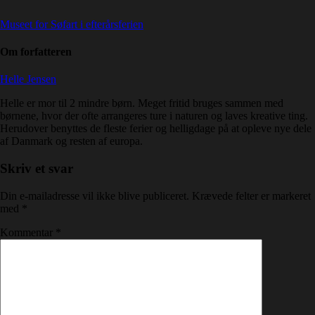
Museet for Søfart i efterårsferien
Om forfatteren
Helle Jensen
Helle er mor til 2 mindre børn. Meget fritid bruges sammen med
børnene, hvor der ofte arrangeres ture i naturen og laves kreative ting.
Herudover benyttes de fleste ferier og helligdage på at opleve nye dele
af Danmark og resten af europa.
Skriv et svar
Din e-mailadresse vil ikke blive publiceret.
Krævede felter er markeret
med
*
Kommentar
*