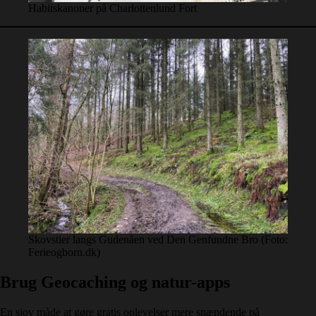
Habitskanoner på Charlottenlund Fort
Skovstier langs Gudenåen ved Den Genfundne Bro (Foto:
Ferieogborn.dk)
Brug Geocaching og natur-apps
En sjov måde at gøre gratis oplevelser mere spændende på