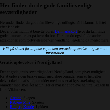
Her finder du de gode familievenlige
seværdigheder
Herunder finder du gode familievenlige udflugtsmål i Danmark listet
efter landsdel.
Det er også muligt at benytte vores
Danmarkskort
hvor du kan finde
gode natursteder tæt på hvor du bor. Her kan du også finde andre
attraktioner, som forlystelsesparker, vandland, legeland og meget mere.
Klik på stedet for at finde vej til den ønskede oplevelse – og se mere
information
Gratis oplevelser i Nordjylland
Der er gode gratis seværdigheder i Nordjylland, som giver mulighed
for at opleve den barske natur med store områder som er helt eller
delvist dækket af sand, områder med masser af kyststrækning og
områder med storslået natur. Her er masser at opleve helt fra Skagen til
Lille Vildmosen.
Grenen
, Skagen
Råbjerg Mile
, Skagen
Rubjerg Knude
, Løkken