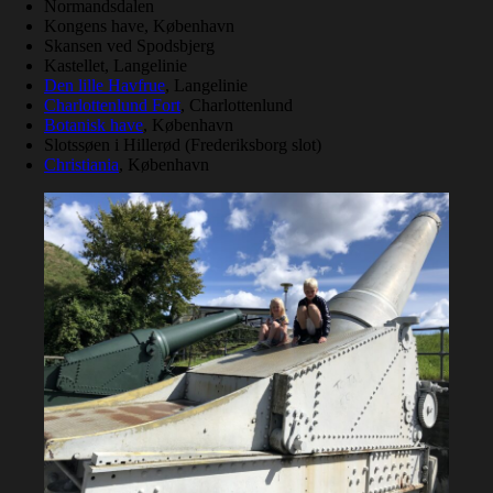
Normandsdalen
Kongens have, København
Skansen ved Spodsbjerg
Kastellet, Langelinie
Den lille Havfrue
, Langelinie
Charlottenlund Fort
, Charlottenlund
Botanisk have
, København
Slotssøen i Hillerød (Frederiksborg slot)
Christiania
, København