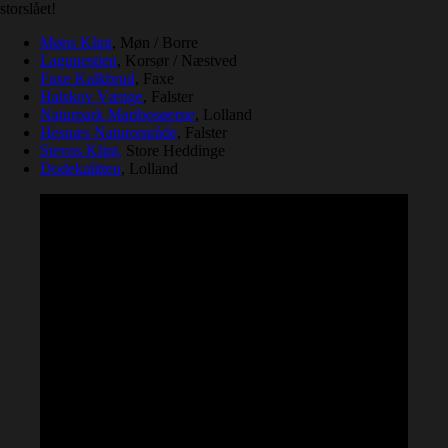
storslået!
Møns Klint
, Møn / Borre
Lagunestien
, Korsør / Næstved
Faxe Kalkbrud
, Faxe
Halskov Vænge
, Falster
Naturpark Maribosøerne
, Lolland
Hesnæs Naturområde
, Falster
Stevns Klint,
Store Heddinge
Dodekalitten
, Lolland