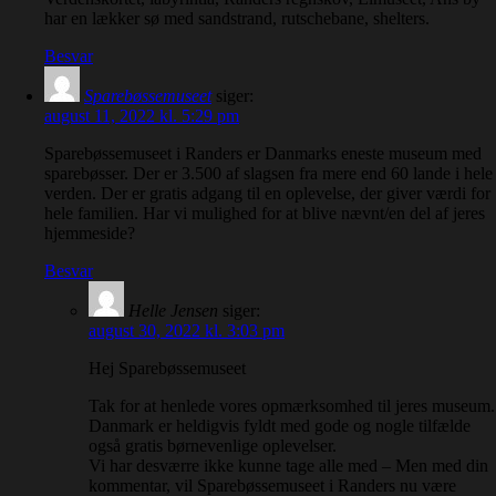
har en lækker sø med sandstrand, rutschebane, shelters.
Besvar
Sparebøssemuseet
siger:
august 11, 2022 kl. 5:29 pm
Sparebøssemuseet i Randers er Danmarks eneste museum med
sparebøsser. Der er 3.500 af slagsen fra mere end 60 lande i hele
verden. Der er gratis adgang til en oplevelse, der giver værdi for
hele familien. Har vi mulighed for at blive nævnt/en del af jeres
hjemmeside?
Besvar
Helle Jensen
siger:
august 30, 2022 kl. 3:03 pm
Hej Sparebøssemuseet
Tak for at henlede vores opmærksomhed til jeres museum.
Danmark er heldigvis fyldt med gode og nogle tilfælde
også gratis børnevenlige oplevelser.
Vi har desværre ikke kunne tage alle med – Men med din
kommentar, vil Sparebøssemuseet i Randers nu være