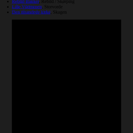
Rebild Bakker
, Rebild / Skørping
Lille Vildmosen
, Storvorde
Den tilsandede kirke
, Skagen