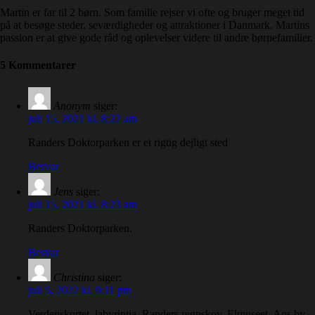
Martin er far til 2 børn. Som familie rejser vi ofte og bruger meget tid
på at besøge steder, seværdigheder og attraktioner i Danmark. Martins
passion er at give gode råd og oplevelser videre til andre børnefamilier.
5 Kommentarer
Anonym
siger:
juli 15, 2021 kl. 8:22 am
Randers Doktorparken er et rigtig dejligt sted
Besvar
Jens
siger:
juli 15, 2021 kl. 8:23 am
Randers Doktorparken.
Besvar
Christina
siger:
juli 5, 2022 kl. 9:11 pm
Verdenskortet, labyrintia, Randers regnskov, Elmuseet, Ans by