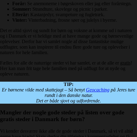
Forår:
Se anemonerne i bøgeskoven eller jag efter forårstegn.
Sommer:
Strandture, skovlege og picnic i parker.
Efterår:
Kastanjedyr, svampeture og fugletræk.
Vinter:
Vinterbadning, frosne søer og julelys i byerne.
Det er altid sjovt og sundt for børn og voksne at komme ud i naturen
og i Danmark er vi heldige med at have mange gode og børnevenlige
oplevelser. Derfor har vi samlet nogle af disse fantastiske mulige
udflugter, som kan inspirere til endnu flere gode ture og oplevelser i
naturen for hele familien.
Fælles for alle de naturrige steder vi har samlet, er at de alle er
gratis
!
Her kan man frit tage hele familien med på udflugt for at nyde og
opleve naturen.
TIP:
Er børnene vilde med skattejagt – Så benyt
Geocaching
på Jeres ture
rundt i den danske natur.
Det er både sjovt og udfordrende.
Mangler der nogle gode steder på listen over gode
gratis steder i Danmark for børn?
Vi kender desværre ikke alle de gode steder i Danmark, så vi vil altid
gerne have hjælp! Skriv derfor din tilføjelse i kommentarfeltet og få