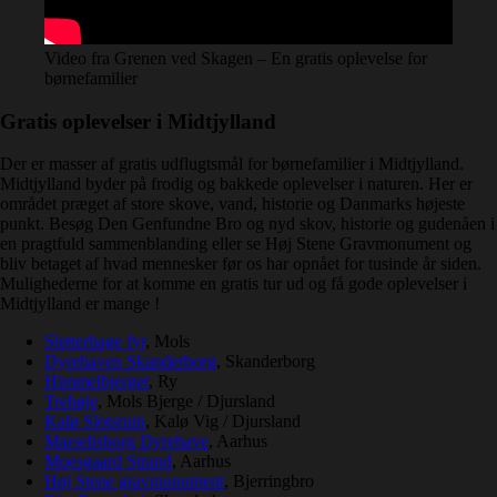
Video fra Grenen ved Skagen – En gratis oplevelse for
børnefamilier
Gratis oplevelser i Midtjylland
Der er masser af gratis udflugtsmål for børnefamilier i Midtjylland.
Midtjylland byder på frodig og bakkede oplevelser i naturen. Her er
området præget af store skove, vand, historie og Danmarks højeste
punkt. Besøg Den Genfundne Bro og nyd skov, historie og gudenåen i
en pragtfuld sammenblanding eller se Høj Stene Gravmonument og
bliv betaget af hvad mennesker før os har opnået for tusinde år siden.
Mulighederne for at komme en gratis tur ud og få gode oplevelser i
Midtjylland er mange !
Sletterhage fyr
, Mols
Dyrehaven Skanderborg
, Skanderborg
Himmelbjerget
, Ry
Trehøje
, Mols Bjerge / Djursland
Kalø Slotsruin
, Kalø Vig / Djursland
Marselisborg Dyrehave
, Aarhus
Moesgaard Strand
, Aarhus
Høj Stene gravmonument
, Bjerringbro