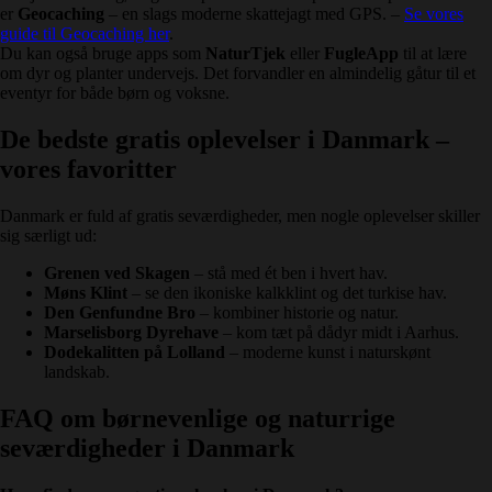
er
Geocaching
– en slags moderne skattejagt med GPS. –
Se vores
guide til Geocaching her
.
Du kan også bruge apps som
NaturTjek
eller
FugleApp
til at lære
om dyr og planter undervejs. Det forvandler en almindelig gåtur til et
eventyr for både børn og voksne.
De bedste gratis oplevelser i Danmark –
vores favoritter
Danmark er fuld af gratis seværdigheder, men nogle oplevelser skiller
sig særligt ud:
Grenen ved Skagen
– stå med ét ben i hvert hav.
Møns Klint
– se den ikoniske kalkklint og det turkise hav.
Den Genfundne Bro
– kombiner historie og natur.
Marselisborg Dyrehave
– kom tæt på dådyr midt i Aarhus.
Dodekalitten på Lolland
– moderne kunst i naturskønt
landskab.
FAQ om børnevenlige og naturrige
seværdigheder i Danmark