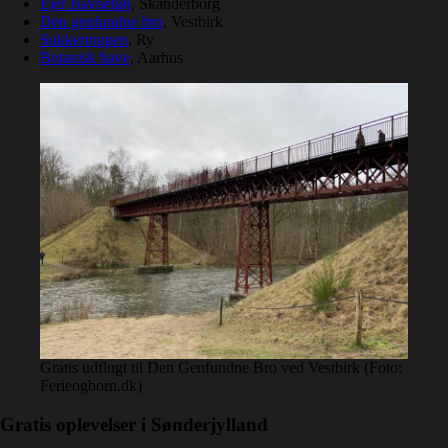
Ejer Bavnehøj
, Skanderborg
Den genfundne bro
, Vestbirk
Sukkertoppen
, Ry
Botanisk have
, Aarhus
Gratis udflugt til Den Genfundne Bro ved Vestbirk (Foto:
Ferieogborn.dk)
Gratis oplevelser i Sønderjylland