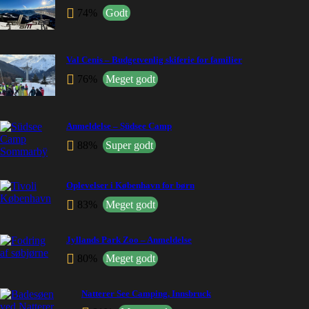
74%
Godt
Val Cenis – Budgetvenlig skiferie for familier
76%
Meget godt
Anmeldelse – Südsee Camp
88%
Super godt
Oplevelser i København for børn
83%
Meget godt
Jyllands Park Zoo – Anmeldelse
80%
Meget godt
Natterer See Camping, Innsbruck