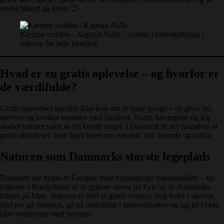
stedet tilføjet på listen 🙂
Kæmpe trolden – Kaptajn Nalle – Gratis Troldeskattejagt i
naturen for hele familien
Hvad er en gratis oplevelse – og hvorfor er
de værdifulde?
Gratis oplevelser handler ikke kun om at spare penge – de giver tid,
nærvær og kvalitet sammen med familien. Natur, bevægelse og leg
skaber minder uden at det koster noget. I Danmark er der tusindvis af
gratis aktiviteter, hvor børn lærer om naturen, dyr, historie og kultur.
Naturen som Danmarks største legeplads
Danmark har nogle af Europas mest tilgængelige naturområder – fra
klitterne i Nordjylland til de grønne skove på Fyn og de dramatiske
klinter på Møn. Naturen er fuld af gratis eventyr: byg huler i skoven,
find rav på stranden, gå på opdagelse i nationalparker og tag på cykel-
eller vandreture med børnene.