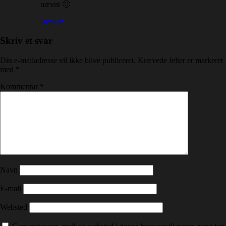
nævnt 🙂
Besvar
Skriv et svar
Din e-mailadresse vil ikke blive publiceret.
Krævede felter er markeret
med
*
Kommentar
*
Navn
E-mail
Websted