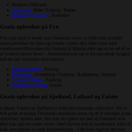
Bunkers i Blåvand
Vadehavet
, Ribe / Esbjerg / Rømø
Haderslev dyrehave
, Haderslev
Gratis oplevelser på Fyn
Fyn som også er kendt som Danmarks have, er fyldt med storslået
naturoplevelser for børn og voksne. Oplev den vilde natur med
vandreruten Øhavsstien fra Faaborg til Marstal eller tag en tur ud til en
af verdens største broer – Storebæltsbroen og se det storslåede byggeri
helt tæt på i forenelse med naturen.
Storebæltsbroen
, Nyborg
Øhavsstien
, Svendborg / Faaborg / Rudkøbing / Marstal
Svannike Bakker
, Faaborg
Frøbjerg Bavnehøj
, Assens
Gratis oplevelser på Sjælland, Lolland og Falster
Lolland, Falster og Sjælland er fyldt med naturrige oplevelser. Det er
helt gratis at besøge Danmarks storslåede natur, og de 8 udvalgte gratis
oplevelser skuffer ikke. Her kan du opleve en side af Danmark som
ikke kan opleves andre steder. Med skoven helt til vandkanten, klint af
kalk som danner en unik kyststrækning – I det hele taget er det bare