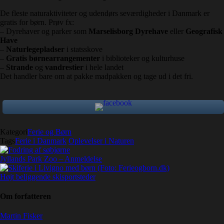
De fleste naturaktiviteter og udendørs seværdigheder i Danmark er
gratis for børn. Prøv fx:
– Dyrehaver og parker som
Marselisborg Dyrehave
eller
Geografisk
Have
–
Naturlegepladser
i statsskove
–
Gratis børnearrangementer
i biblioteker og kulturhuse
–
Strande
og
vandrestier
i hele landet
Det handler bare om at pakke madpakken og tage ud i det fri.
Kategori
Ferie og Børn
Tags
Ferie i Danmark
Oplevelser i Naturen
Jyllands Park Zoo – Anmeldelse
Højt beliggende skisportsteder
Om forfatteren
Martin Fisker