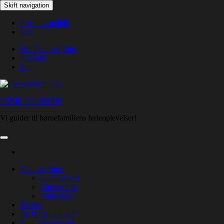
Skip
Skift navigation
to
the
Privatlivspolitik
content
Søg
Om Ferie og Børn
Kontakt
Søg
FERIE OG BØRN
Vi guider til børnefamiliens ferieoplevelser!
Ferie og Børn
Sommerferie
Efterårsferie
Vinterferie
Guides
REJSEBUDGET
Find Attraktioner