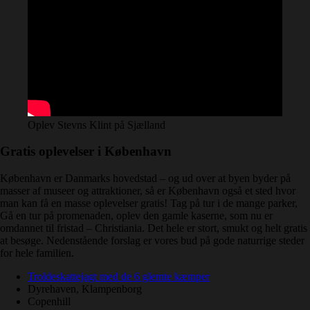
Oplev Stevns Klint på Sjælland
Gratis oplevelser i København
København er Danmarks hovedstad – og ud over at byen byder på
masser af museer og attraktioner, så er København også et sted hvor
man kan få en masse oplevelser gratis! Tag på tur i de mange parker,
Gå en tur på promenaden, oplev den gamle kaserne, som nu er
omdannet til fristad – Christiania. Det hele er stort, smukt og helt gratis
at besøge. Nedenstående forslag er vores bud på gode naturrige steder
for hele familien.
Troldeskattejagt med de 6 glemte kæmper
Dyrehaven, Klampenborg
Copenhill