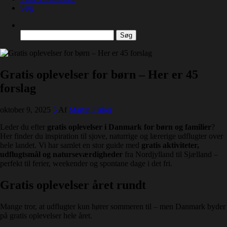
Søg
Søg
efter:
Gratis oplevelser for børn – Her er 45
forslag
oktober 9, 2025
5
Af
Martin Fisker
Leder du efter
gratis oplevelser i Danmark for børn og familier
?
Her finder du inspiration til sjove, naturrige og lærerige udflugter over
hele landet. Vi har samlet en stor guide med
gratis aktiviteter,
udflugtsmål og naturseværdigheder
fra Nordjylland til Sjælland –
perfekt til ferier, weekender og spontane dage i det fri.
Gratis oplevelser året rundt
Mange tror, at udflugter kun hører sommeren til – men Danmark byder
på gratis oplevelser hele året.