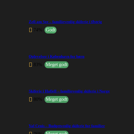
Zell am See – familievenlig skiferie i Østrig
74%
Godt
Oplevelser i København for børn
83%
Meget godt
Skiferie i Hafjell – familievenlig skiferie i Norge
80%
Meget godt
Val Cenis – Budgetvenlig skiferie for familier
76%
Meget godt