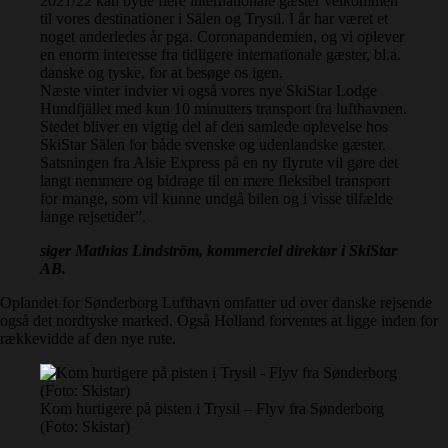
2021/22 kan byde flere internationale gæster velkommen
til vores destinationer i Sälen og Trysil. I år har været et
noget anderledes år pga. Coronapandemien, og vi oplever
en enorm interesse fra tidligere internationale gæster, bl.a.
danske og tyske, for at besøge os igen.
Næste vinter indvier vi også vores nye SkiStar Lodge
Hundfjället med kun 10 minutters transport fra lufthavnen.
Stedet bliver en vigtig del af den samlede oplevelse hos
SkiStar Sälen for både svenske og udenlandske gæster.
Satsningen fra Alsie Express på en ny flyrute vil gøre det
langt nemmere og bidrage til en mere fleksibel transport
for mange, som vil kunne undgå bilen og i visse tilfælde
lange rejsetider”.
siger Mathias Lindström, kommerciel direktør i SkiStar
AB.
Oplandet for Sønderborg Lufthavn omfatter ud over danske rejsende
også det nordtyske marked. Også Holland forventes at ligge inden for
rækkevidde af den nye rute.
Kom hurtigere på pisten i Trysil – Flyv fra Sønderborg
(Foto: Skistar)