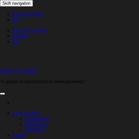
Skip
Skift navigation
to
the
Privatlivspolitik
content
Søg
Om Ferie og Børn
Kontakt
Søg
FERIE OG BØRN
Vi guider til børnefamiliens ferieoplevelser!
Ferie og Børn
Sommerferie
Efterårsferie
Vinterferie
Guides