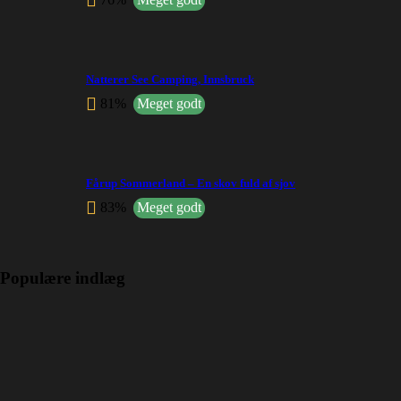
Natterer See Camping, Innsbruck
81%
Meget godt
Fårup Sommerland – En skov fuld af sjov
83%
Meget godt
Populære indlæg