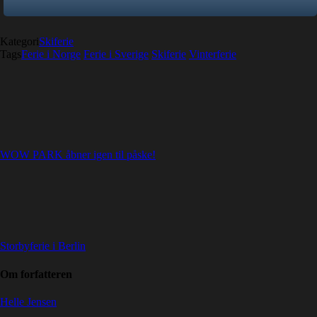
Kategori
Skiferie
Tags
Ferie i Norge
Ferie i Sverige
Skiferie
Vinterferie
WOW PARK åbner igen til påske!
Storbyferie i Berlin
Om forfatteren
Helle Jensen