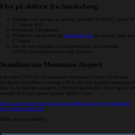
Flyv på skiferie fra Sønderborg
:
Afgange hver torsdag og søndag i perioden fra den 13. januar til
27. februar 2022
Flyvetid på 120 minutter
Flybilletter kan bestilles på
alsieexpress.dk
fra og med i dag, den
17. marts
Der vil være mulighed for tilbagebetaling ved eventuelle
COVID-19-restriktioner fra Alsie Express
Scandinavian Mountains Airport
I december 2019 blev Scandinavian Mountains Airport indviet som
den første nye lufthavn i Sverige i 20 år. En unik regional satsning med
kun 10-25 minutters transport til SkiStars skiområder i Sälen og kun 40
minutter til Norges største skisted, SkiStar Trysil.
Du kan læse meget mere om den nye lufthavn og de nye muligheder
for en bilfri skiferie her
Kilde: pressemeddelelse