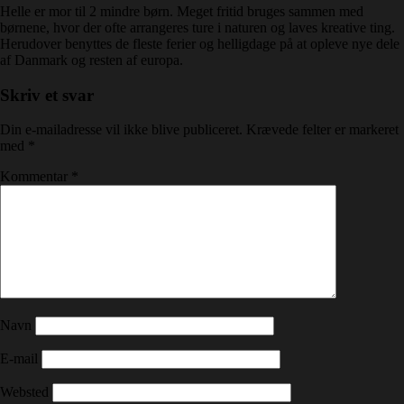
Helle er mor til 2 mindre børn. Meget fritid bruges sammen med
børnene, hvor der ofte arrangeres ture i naturen og laves kreative ting.
Herudover benyttes de fleste ferier og helligdage på at opleve nye dele
af Danmark og resten af europa.
Skriv et svar
Din e-mailadresse vil ikke blive publiceret.
Krævede felter er markeret
med
*
Kommentar
*
Navn
E-mail
Websted