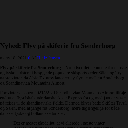
Nyhed: Flyv på skiferie fra Sønderborg
marts 18, 2021
0
Af
Helle Jensen
Flyv på skiferie fra Sønderborg
– Nu bliver det nemmere for danske
og tyske turister at besøge de populære skisportssteder Sälen og Trysil
næste vinter, da Alsie Express lancerer ny flyrute mellem Sønderborg
og Scandinavian Mountains Airport.
For vintersæsonen 2021/22 vil Scandinavian Mountains Airport tilføje
endnu et flyselskab, når danske Alsie Express fra og med januar satser
på rejser til de skandinaviske fjelde. Dermed bliver både SkiStar Trysil
og Sälen, med afgange fra Sønderborg, mere tilgængelige for både
danske, tyske og hollandske turister.
“Det er meget glædeligt, at vi allerede i næste vinter