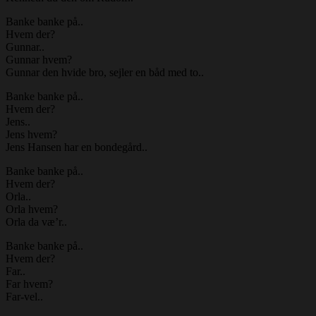
Banke banke på..
Hvem der?
Gunnar..
Gunnar hvem?
Gunnar den hvide bro, sejler en båd med to..
Banke banke på..
Hvem der?
Jens..
Jens hvem?
Jens Hansen har en bondegård..
Banke banke på..
Hvem der?
Orla..
Orla hvem?
Orla da væ’r..
Banke banke på..
Hvem der?
Far..
Far hvem?
Far-vel..