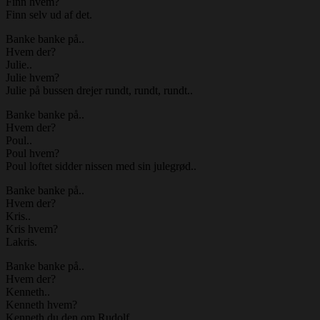
Finn hvem?
Finn selv ud af det.
Banke banke på..
Hvem der?
Julie..
Julie hvem?
Julie på bussen drejer rundt, rundt, rundt..
Banke banke på..
Hvem der?
Poul..
Poul hvem?
Poul loftet sidder nissen med sin julegrød..
Banke banke på..
Hvem der?
Kris..
Kris hvem?
Lakris.
Banke banke på..
Hvem der?
Kenneth..
Kenneth hvem?
Kenneth du den om Rudolf..