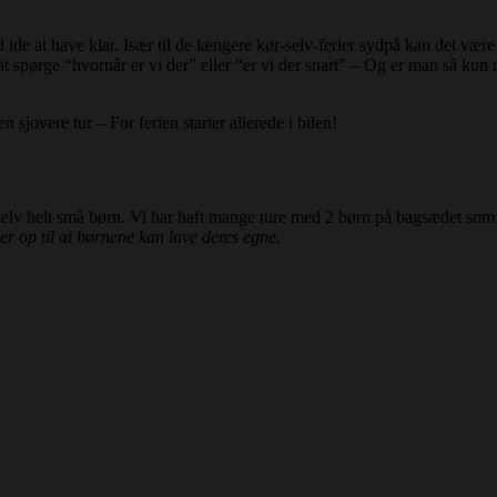
de at have klar. Især til de længere kør-selv-ferier sydpå kan det være
pørge “hvornår er vi der” eller “er vi der snart” – Og er man så kun nå
 sjovere tur – For ferien starter allerede i bilen!
selv helt små børn. Vi har haft mange ture med 2 børn på bagsædet som h
er op til at børnene kan lave deres egne.