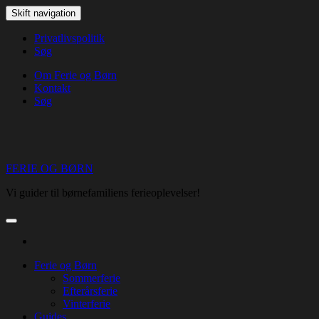
Skip
Skift navigation
to
the
Privatlivspolitik
content
Søg
Om Ferie og Børn
Kontakt
Søg
FERIE OG BØRN
Vi guider til børnefamiliens ferieoplevelser!
Ferie og Børn
Sommerferie
Efterårsferie
Vinterferie
Guides