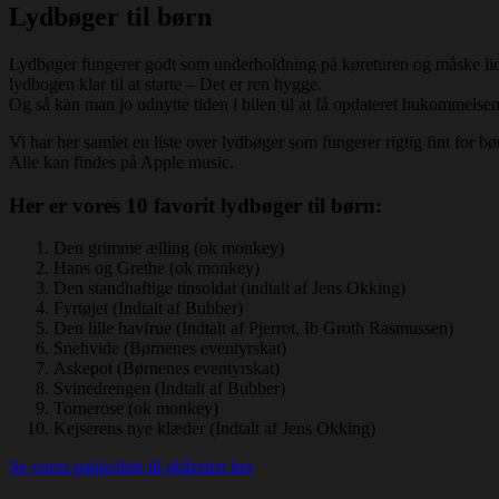
Lydbøger til børn
Lydbøger fungerer godt som underholdning på køreturen og måske lidt 
lydbogen klar til at starte – Det er ren hygge.
Og så kan man jo udnytte tiden i bilen til at få opdateret hukommelsen
Vi har her samlet en liste over lydbøger som fungerer rigtig fint for børn
Alle kan findes på Apple music.
Her er vores 10 favorit lydbøger til børn:
Den grimme ælling (ok monkey)
Hans og Grethe (ok monkey)
Den standhaftige tinsoldat (indtalt af Jens Okking)
Fyrtøjet (Indtalt af Bubber)
Den lille havfrue (Indtalt af Pjerrot, Ib Groth Rasmussen)
Snehvide (Børnenes eventyrskat)
Askepot (Børnenes eventyrskat)
Svinedrengen (Indtalt af Bubber)
Tornerose (ok monkey)
Kejserens nye klæder (Indtalt af Jens Okking)
Se vores pakkeliste til skiferien her