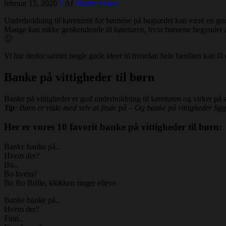
februar 15, 2020
2
Af
Martin Fisker
Underholdning til køreturen for børnene på bagsædet kan være en god i
Mange kan nikke genkendende til køreturen, hvor børnene begynder at s
🙂
Vi har derfor samlet nogle gode ideer til hvordan hele familien kan få en
Banke på vittigheder til børn
Banke på vittigheder er god underholdning til køreturen og virker på 
Tip
: Børn er vilde med selv at finde på – Og banke på vittigheder ligg
Her er vores 10 favorit banke på vittigheder til børn:
Banke banke på..
Hvem der?
Bo..
Bo hvem?
Bo Bo Brille, klokken ringer elleve.
Banke banke på..
Hvem der?
Finn..