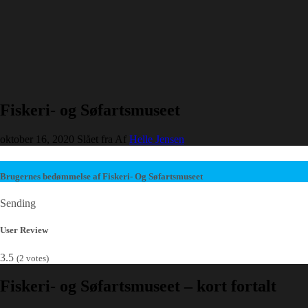
Fiskeri- og Søfartsmuseet
oktober 16, 2020
Slået fra
Af
Helle Jensen
Brugernes bedømmelse af Fiskeri- Og Søfartsmuseet
Sending
User Review
3.5
(
2
votes)
Fiskeri- og Søfartsmuseet – kort fortalt