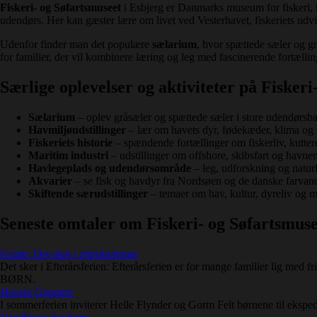
Fiskeri- og Søfartsmuseet
i Esbjerg er Danmarks museum for fiskeri, 
udendørs. Her kan gæster lære om livet ved Vesterhavet, fiskeriets udv
Udenfor finder man det populære
sælarium
, hvor spættede sæler og g
for familier, der vil kombinere læring og leg med fascinerende fortæll
Særlige oplevelser og aktiviteter på Fiskeri
Sælarium
– oplev gråsæler og spættede sæler i store udendørsbas
Havmiljøudstillinger
– lær om havets dyr, fødekæder, klima og l
Fiskeriets historie
– spændende fortællinger om fiskerliv, kutter
Maritim industri
– udstillinger om offshore, skibsfart og havne
Havlegeplads og udendørsområde
– leg, udforskning og natur
Akvarier
– se fisk og havdyr fra Nordsøen og de danske farvan
Skiftende særudstillinger
– temaer om hav, kultur, dyreliv og 
Seneste omtaler om Fiskeri- og Søfartsmuse
Guide: Det sker i efterårsferien
Det sker i Efterårsferien: Efterårsferien er for mange familier lig me
BØRN.
Havets Giganter
I sommerferien inviterer Helle Flynder og Gorm Felt børnene til eksp