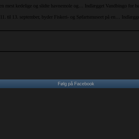
d den mest kedelige og slidte havnemole og… Indlægget Vandbingo for
 til 13. september, byder Fiskeri- og Søfartsmuseet på en… Indlægget 
Følg på Facebook