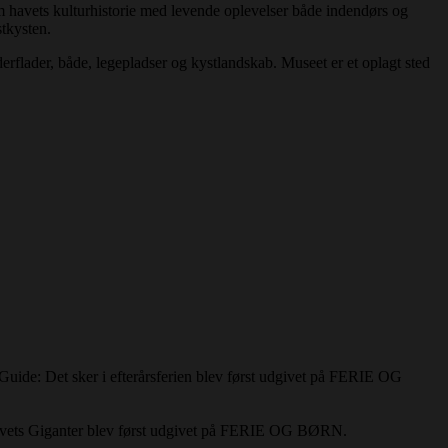
 havets kulturhistorie med levende oplevelser både indendørs og
stkysten.
rflader, både, legepladser og kystlandskab. Museet er et oplagt sted
Guide: Det sker i efterårsferien blev først udgivet på FERIE OG
 Havets Giganter blev først udgivet på FERIE OG BØRN.