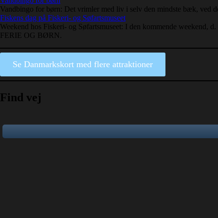
Vandbingo for børn
Vandbingo for børn: Det vrimler med liv i selv den mindste bæk, ve
Fiskens dag på Fiskeri- og Søfartsmuseet
Weekend hos Fiskeri- og Søfartsmuseet: I den kommende weekend, d. 11.
FERIE OG BØRN.
Se Danmarkskort med flere attraktioner
Find vej