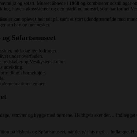
havmiljø og søfart. Museet åbnede i
1968
og kombinerer udstillinger om
ikling, havets økosystemer og den maritime industri, som har formet Ve
råsæler kan opleves helt tæt på, samt et stort udendørsområde med mudde
inger om hav og mennesker.
- og Søfartsmuseet
siner, inkl. daglige fodringer.
ivet under overfladen.
e, redskaber og Vestkystens kultur.
ns udvikling.
formidling i børnehøjde.
de.
moderne maritime emner.
et
d fridage, samvær og hygge med børnene. Heldigvis sker der… Indlægget 
edition på Fiskeri- og Søfartsmuseet, når det går løs med… Indlægget