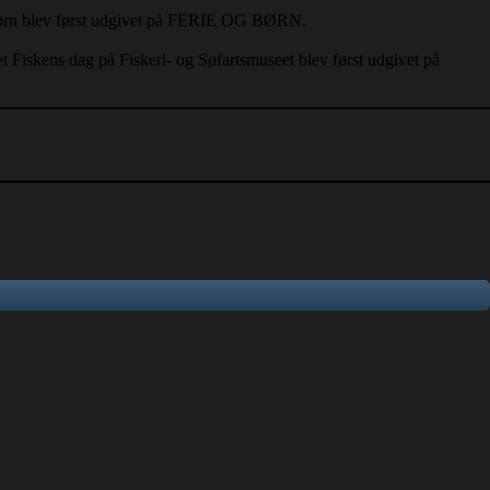
 børn blev først udgivet på FERIE OG BØRN.
Fiskens dag på Fiskeri- og Søfartsmuseet blev først udgivet på