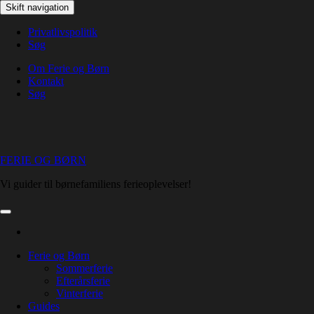
Skip
Skift navigation
to
the
Privatlivspolitik
content
Søg
Om Ferie og Børn
Kontakt
Søg
FERIE OG BØRN
Vi guider til børnefamiliens ferieoplevelser!
Ferie og Børn
Sommerferie
Efterårsferie
Vinterferie
Guides