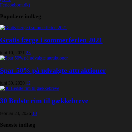
Populære indlæg
Gratis færge i sommerferien 2021
juni 10, 2021
23
Spar 50% på udvalgte attraktioner
juni 30, 2020
12
30 Bedste rim til gækkebreve
februar 23, 2026
10
Seneste indlæg