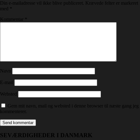
Din e-mailadresse vil ikke blive publiceret.
Krævede felter er markeret
med
*
Kommentar
*
Navn
E-mail
Websted
Gem mit navn, mail og websted i denne browser til næste gang jeg
kommenterer.
SEVÆRDIGHEDER I DANMARK