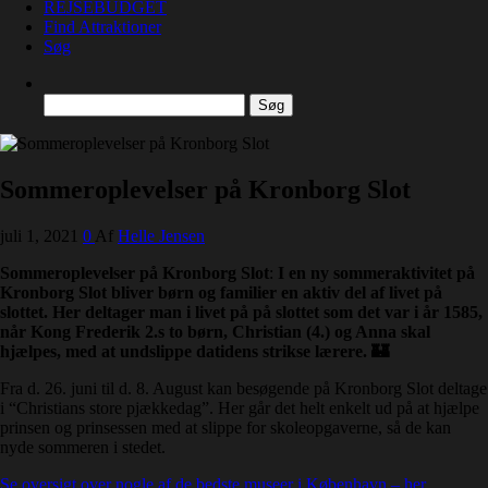
REJSEBUDGET
Find Attraktioner
Søg
Søg
efter:
Sommeroplevelser på Kronborg Slot
juli 1, 2021
0
Af
Helle Jensen
Sommeroplevelser på Kronborg Slot
:
I en ny sommeraktivitet på
Kronborg Slot bliver børn og familier en aktiv del af livet på
slottet. Her deltager man i livet på på slottet som det var i år 1585,
når Kong Frederik 2.s to børn, Christian (4.) og Anna skal
hjælpes, med at undslippe datidens strikse lærere. 🏰
Fra d. 26. juni til d. 8. August kan besøgende på Kronborg Slot deltage
i “Christians store pjækkedag”. Her går det helt enkelt ud på at hjælpe
prinsen og prinsessen med at slippe for skoleopgaverne, så de kan
nyde sommeren i stedet.
Se oversigt over nogle af de bedste museer i København – her