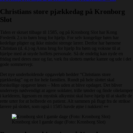
Christians store pjækkedag på Kronborg
Slot
Tiden er skruet tilbage til 1585, og på Kronborg Slot har Kong
Frederik 2.s to børn brug for hjælp. For selv kongelige børn har
kedelige pligter og ikke mindst strenge lærer. Derfor har børnene
Christian (d. 4.) og Anna brug for hjælp fra børn og voksne til at
hjælpe med at snyde hoffets personale. Så de endelig kan nyde en
fridag med deres mor og far, væk fra slottets mørke kamre og ude i det
gode sommervejr.
Det nye underholdende opgaveløb hedder “Christians store
pjækkedag” og er for hele familien. Rundt på hele slottet skal
forskellige opgaver løses – Men uden at blive opdaget. Det bliver
undervejs nødvendigt at agere soldater, trille tønder og finde olielamper
i kælderen, ligesom en mystisk alkymist skal have hjælp til at skaffe de
rette urter for at helbrede en patient. Alt sammen på flugt fra de strikse
lærere på slottet, som også i 1585 havde øjne i nakken! 👀
Kronborg slot I gamle dage (Foto: Kronborg Slot)