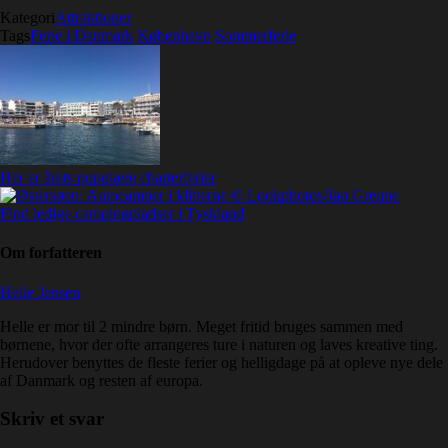
Kategori
Attraktioner
Tags
Ferie i Danmark
København
Sommerferie
Her er årets populære charterferier
Find ledige campingpladser i Tyskland
Om forfatteren
Helle Jensen
Helle er mor til 2 mindre børn. Meget fritid bruges sammen med
børnene, hvor der ofte arrangeres ture i naturen og laves kreative ting.
Herudover benyttes de fleste ferier og helligdage på at opleve nye dele
af Danmark og resten af europa.
Skriv et svar