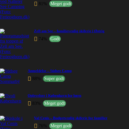
81%
Meget godt
Zell am See – familievenlig skiferie i Østrig
74%
Godt
Anmeldelse – Südsee Camp
88%
Super godt
Oplevelser i København for børn
83%
Meget godt
Val Cenis – Budgetvenlig skiferie for familier
76%
Meget godt