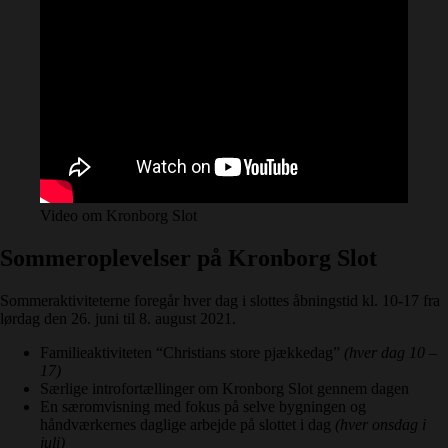
Video om Kronborg Slot
Sommeroplevelser på Kronborg Slot
Sommeraktiviteterne foregår hver dag i slottes åbningstid kl. 10-17 fra
lørdag den 26. juni til 8. august 2021.
Familieaktiviteten “Christians store pjækkedag”
(hver dag 10 –
17)
Særlige introfortællinger om Kronborg Slot gennem dagen
En særomvisning med fokus på selve bygningen og
håndværkernes daglige arbejde på slottet i dag
(hver onsdag i
juli)