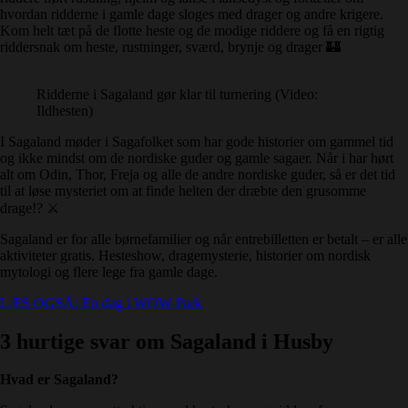
hvordan ridderne i gamle dage sloges med drager og andre krigere.
Kom helt tæt på de flotte heste og de modige riddere og få en rigtig
riddersnak om heste, rustninger, sværd, brynje og drager 🏰
Ridderne i Sagaland gør klar til turnering (Video:
Ildhesten)
I Sagaland møder i Sagafolket som har gode historier om gammel tid
og ikke mindst om de nordiske guder og gamle sagaer. Når i har hørt
alt om Odin, Thor, Freja og alle de andre nordiske guder, så er det tid
til at løse mysteriet om at finde helten der dræbte den grusomme
drage!? ⚔️
Sagaland er for alle børnefamilier og når entrebilletten er betalt – er alle
aktiviteter gratis. Hesteshow, dragemysterie, historier om nordisk
mytologi og flere lege fra gamle dage.
LÆS OGSÅ: En dag i WOW Park
3 hurtige svar om Sagaland i Husby
Hvad er Sagaland?