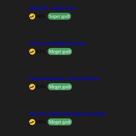
Anmeldelse – Südsee Camp
88%
Super godt
Oplevelser i København for børn
83%
Meget godt
Fårup Sommerland – En skov fuld af sjov
83%
Meget godt
Val Cenis – Budgetvenlig skiferie for familier
76%
Meget godt