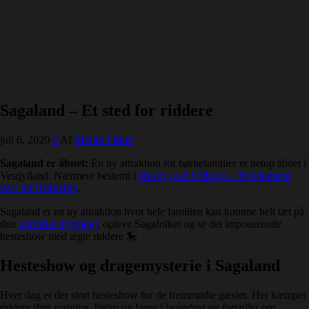
Sagaland – Et sted for riddere
juli 6, 2020
0
Af
Martin Fisker
Sagaland er åbnet:
En ny attraktion for børnefamilier er netop åbnet i
Vestjylland. Nærmere bestemt i
Husby, ved Ulfborg – 30 kilometer
vest for Holstebro
.
Sagaland er en ny attraktion hvor hele familien kan komme helt tæt på
den
nordiske mytologi
, opleve Sagafolket og se det imponerende
hesteshow med ægte riddere 🎠
Hesteshow og dragemysterie i Sagaland
Hver dag er der stort hesteshow for de fremmødte gæster. Her kæmper
riddere iført rustning, hjelm og lanse i lansedyst og fortæller om