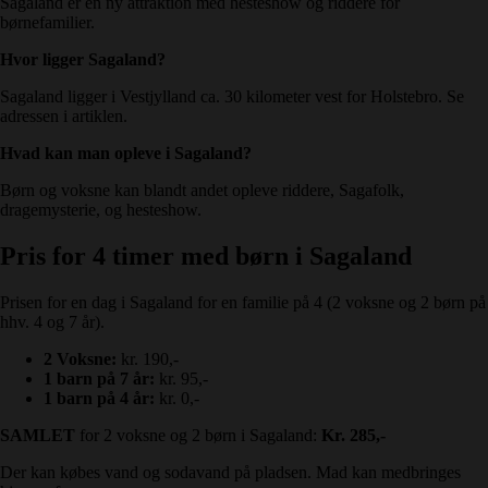
Sagaland er en ny attraktion med hesteshow og riddere for
børnefamilier.
Hvor ligger Sagaland?
Sagaland ligger i Vestjylland ca. 30 kilometer vest for Holstebro. Se
adressen i artiklen.
Hvad kan man opleve i Sagaland?
Børn og voksne kan blandt andet opleve riddere, Sagafolk,
dragemysterie, og hesteshow.
Pris for 4 timer med børn i Sagaland
Prisen for en dag i Sagaland for en familie på 4 (2 voksne og 2 børn på
hhv. 4 og 7 år).
2 Voksne:
kr. 190,-
1 barn på 7 år:
kr. 95,-
1 barn på 4 år:
kr. 0,-
SAMLET
for 2 voksne og 2 børn i Sagaland:
Kr. 285,-
Der kan købes vand og sodavand på pladsen. Mad kan medbringes