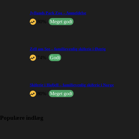
Jyllands Park Zoo – Anmeldelse
80%
Meget godt
Zell am See – familievenlig skiferie i Østrig
74%
Godt
Skiferie i Hafjell – familievenlig skiferie i Norge
80%
Meget godt
Populære indlæg