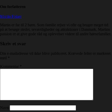
Om forfatteren
Martin Fisker
Martin er far til 2 børn. Som familie rejser vi ofte og bruger meget tid
på at besøge steder, seværdigheder og attraktioner i Danmark. Martins
passion er at give gode råd og oplevelser videre til andre børnefamilier.
Skriv et svar
Din e-mailadresse vil ikke blive publiceret.
Krævede felter er markeret
med
*
Kommentar
*
Navn