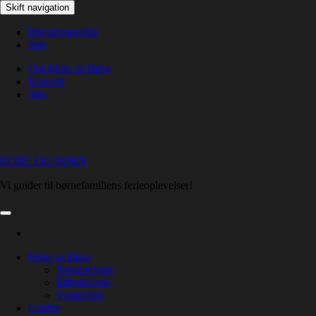
Skip
Skift navigation
to
the
Privatlivspolitik
content
Søg
Om Ferie og Børn
Kontakt
Søg
FERIE OG BØRN
Vi guider til børnefamiliens ferieoplevelser!
Ferie og Børn
Sommerferie
Efterårsferie
Vinterferie
Guides