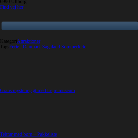
6990 Ulfborg
Find vej her
Kategori
Attraktioner
Tags
Ferie i Danmark
Sagaland
Sommerferie
Gratis mysteriejagt med Lejre museum
Telttur med børn – Pakkeliste