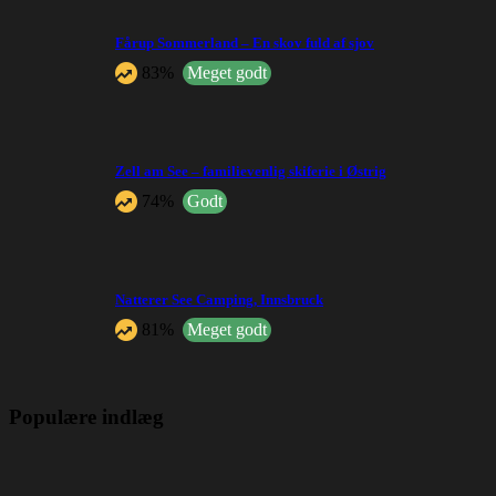
Fårup Sommerland – En skov fuld af sjov
83%
Meget godt
Zell am See – familievenlig skiferie i Østrig
74%
Godt
Natterer See Camping, Innsbruck
81%
Meget godt
Populære indlæg