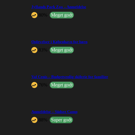
Jyllands Park Zoo – Anmeldelse
80%
Meget godt
Oplevelser i København for børn
83%
Meget godt
Val Cenis – Budgetvenlig skiferie for familier
76%
Meget godt
Anmeldelse – Südsee Camp
88%
Super godt