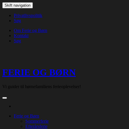
Skip
Skift navigation
to
the
Privatlivspolitik
content
Søg
Om Ferie og Børn
Kontakt
Søg
FERIE OG BØRN
Vi guider til børnefamiliens ferieoplevelser!
Ferie og Børn
Sommerferie
Efterårsferie