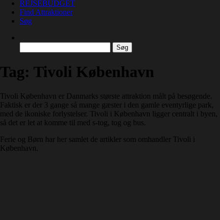
REJSEBUDGET
Find Attraktioner
Søg
Søg
efter:
Tag:
Tivoli København
Tivoli København er Danmarks største attraktion målt på besøgende.
Faktisk er der 3 gange så mange gæster i den gamle eventyrlige park,
med de ikoniske forlystelser. Tivoli i København ligger centralt i byen,
så det er let at komme til med s-tog, tog og bus.
Ferie og Børn har her samlet de artikler som omhandler Tivoli i
København.