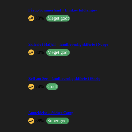
Fårup Sommerland – En skov fuld af sjov
83%
Meget godt
Skiferie i Hafjell – familievenlig skiferie i Norge
80%
Meget godt
Zell am See – familievenlig skiferie i Østrig
74%
Godt
Anmeldelse – Südsee Camp
88%
Super godt