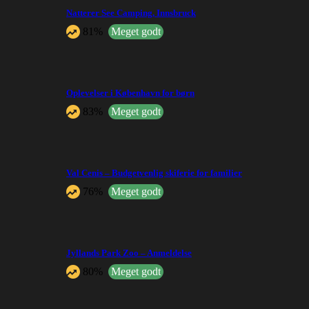
Natterer See Camping, Innsbruck
81%
Meget godt
Oplevelser i København for børn
83%
Meget godt
Val Cenis – Budgetvenlig skiferie for familier
76%
Meget godt
Jyllands Park Zoo – Anmeldelse
80%
Meget godt