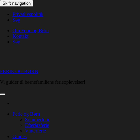
Skip
Skift navigation
to
the
Privatlivspolitik
content
Søg
Om Ferie og Børn
Kontakt
Søg
FERIE OG BØRN
Vi guider til børnefamiliens ferieoplevelser!
Ferie og Børn
Sommerferie
Efterårsferie
Vinterferie
Guides