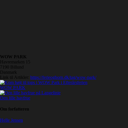
WOW PARK
Havremarken 15
7190
Billund
Danmark
Link til Artikler:
https://ferieogborn.dk/tag/wow-park/
WOW PARK
Den lille havfrue
Om forfatteren
Helle Jensen