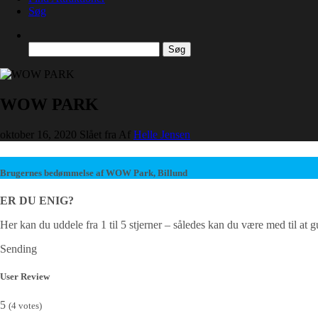
Søg
Søg
efter:
WOW PARK
oktober 16, 2020
Slået fra
Af
Helle Jensen
Brugernes bedømmelse af WOW Park, Billund
ER DU ENIG?
Her kan du uddele fra 1 til 5 stjerner – således kan du være med til at 
Sending
User Review
5
(
4
votes)