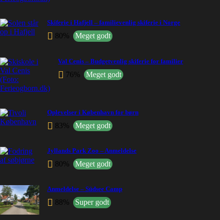
Skiferie i Hafjell – familievenlig skiferie i Norge
80%
Meget godt
Val Cenis – Budgetvenlig skiferie for familier
76%
Meget godt
Oplevelser i København for børn
83%
Meget godt
Jyllands Park Zoo – Anmeldelse
80%
Meget godt
Anmeldelse – Südsee Camp
88%
Super godt