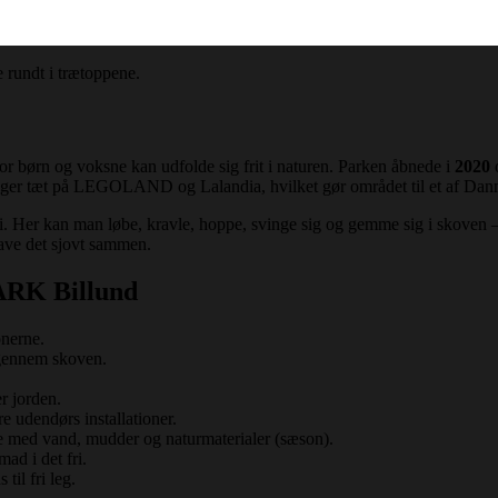
 rundt i trætoppene.
or børn og voksne kan udfolde sig frit i naturen. Parken åbnede i
2020
o
gger tæt på LEGOLAND og Lalandia, hvilket gør området til et af Danm
Her kan man løbe, kravle, hoppe, svinge sig og gemme sig i skoven – al
ave det sjovt sammen.
PARK Billund
onerne.
d gennem skoven.
r jorden.
e udendørs installationer.
e med vand, mudder og naturmaterialer (sæson).
ad i det fri.
til fri leg.