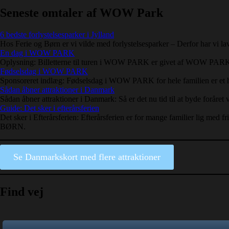
Seneste omtaler af WOW Park
6 bedste forlystelsesparker i Jylland
Hos Ferie og Børn er vi vilde med forlystelsesparker – Derfor har vi 
En dag i WOW PARK
Oplysning: Billetterne til turen i WOW PARK er givet af WOW P
Fødselsdag i WOW PARK
Sponsoreret indlæg: Fødselsdag i WOW PARK for hele familien er et
Sådan åbner attraktioner i Danmark
Sådan åbner attraktioner i Danmark: Så er det nu tid til at byde fo
Guide: Det sker i efterårsferien
Det sker i Efterårsferien: Efterårsferien er for mange familier lig me
BØRN.
Se Danmarkskort med flere attraktioner
Find vej