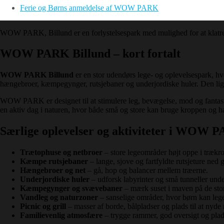
Ferie og Børns anmeldelse af WOW PARK
WOW PARK, Billund er en forlystelsespark med mulighed for at klatre
WOW PARK Billund – kort fortalt
WOW PARK Billund
er en stor udendørs lege- og oplevelsespark, hv
hængebroer, kæmpegynger, rutsjebaner og underjordiske huler. Den li
WOW PARK er designet til at stimulere leg, bevægelse, mod og fantasi. 
en aktiv dag i naturen, hvor både små og store kan bruge kroppen og h
Særlige oplevelser og aktiviteter i WOW 
Trætophuse og netbroer
– store legeområder højt oppe i trækr
Kæmpe rutsjebaner
– lange, sjove og fartfyldte rutsjeture ne
Hængebroer og net
– gå, hop og balancer mellem træerne.
Underjordiske huler
– udforsk labyrinter og små tunneller unde
Kæmpegynger og svævebaner
– mærk suset i maven på de stor
Vandleg og naturzoner
– sanselige områder, hvor børn kan leg
Picnic og grill
– masser af borde, bålpladser og plads til at nyde m
Familievenlig atmosfære
– trygge rammer, god oversigt og plads 