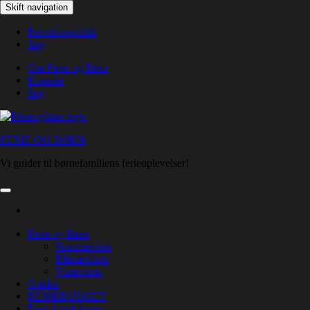
Skip
Skift navigation
to
the
Privatlivspolitik
content
Søg
Om Ferie og Børn
Kontakt
Søg
FERIE OG BØRN
Vi guider til børnefamiliens ferieoplevelser!
Ferie og Børn
Sommerferie
Efterårsferie
Vinterferie
Guides
REJSEBUDGET
Find Attraktioner