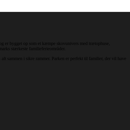
g er bygget op som et kæmpe skovunivers med trætophuse,
arks stærkeste familieferieområder.
t sammen i sikre rammer. Parken er perfekt til familier, der vil have