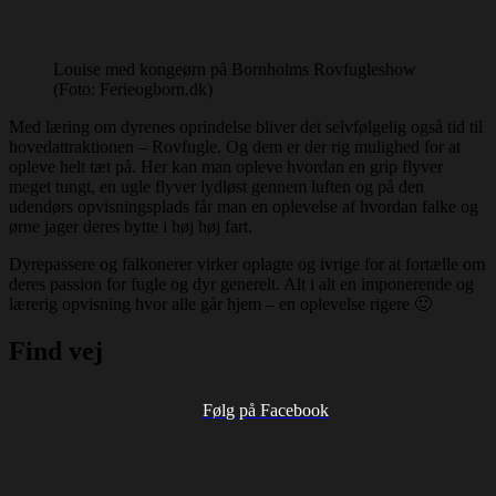
Louise med kongeørn på Bornholms Rovfugleshow
(Foto: Ferieogborn.dk)
Med læring om dyrenes oprindelse bliver det selvfølgelig også tid til
hovedattraktionen – Rovfugle. Og dem er der rig mulighed for at
opleve helt tæt på. Her kan man opleve hvordan en grip flyver
meget tungt, en ugle flyver lydløst gennem luften og på den
udendørs opvisningsplads får man en oplevelse af hvordan falke og
ørne jager deres bytte i høj høj fart.
Dyrepassere og falkonerer virker oplagte og ivrige for at fortælle om
deres passion for fugle og dyr generelt. Alt i alt en imponerende og
lærerig opvisning hvor alle går hjem – en oplevelse rigere 🙂
Find vej
Følg på Facebook