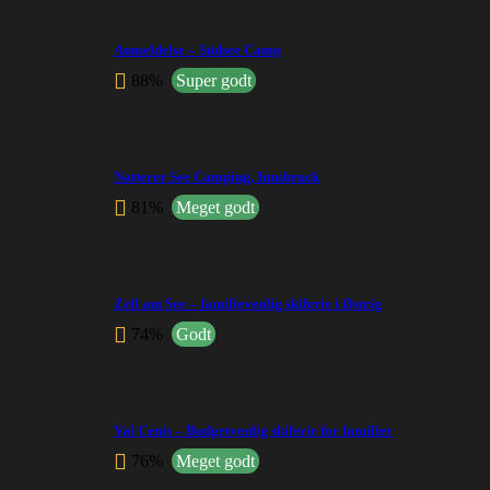
Anmeldelse – Südsee Camp
88%
Super godt
Natterer See Camping, Innsbruck
81%
Meget godt
Zell am See – familievenlig skiferie i Østrig
74%
Godt
Val Cenis – Budgetvenlig skiferie for familier
76%
Meget godt