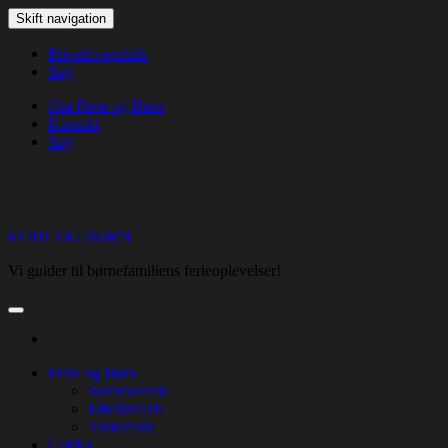
Skip
Skift navigation
to
the
Privatlivspolitik
content
Søg
Om Ferie og Børn
Kontakt
Søg
FERIE OG BØRN
Vi guider til børnefamiliens ferieoplevelser!
Ferie og Børn
Sommerferie
Efterårsferie
Vinterferie
Guides