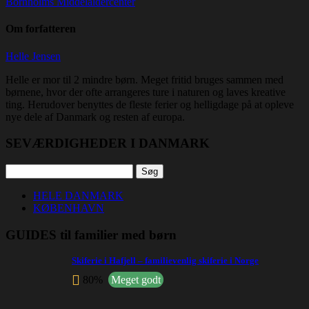
Bornholms Middelaldercenter
Om forfatteren
Helle Jensen
Helle er mor til 2 mindre børn. Meget fritid bruges sammen med
børnene, hvor der ofte arrangeres ture i naturen og laves kreative
ting. Herudover benyttes de fleste ferier og helligdage på at opleve
nye dele af Danmark og resten af europa.
SEVÆRDIGHEDER I DANMARK
Søg
efter:
HELE DANMARK
KØBENHAVN
GUIDES til familier med børn
Skiferie i Hafjell – familievenlig skiferie i Norge
80%
Meget godt