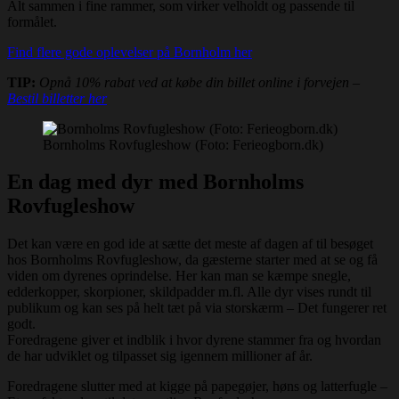
Alt sammen i fine rammer, som virker velholdt og passende til
formålet.
Find flere gode oplevelser på Bornholm her
TIP:
Opnå 10% rabat ved at købe din billet online i forvejen –
Bestil billetter her
Bornholms Rovfugleshow (Foto: Ferieogborn.dk)
En dag med dyr med Bornholms
Rovfugleshow
Det kan være en god ide at sætte det meste af dagen af til besøget
hos Bornholms Rovfugleshow, da gæsterne starter med at se og få
viden om dyrenes oprindelse. Her kan man se kæmpe snegle,
edderkopper, skorpioner, skildpadder m.fl. Alle dyr vises rundt til
publikum og kan ses på helt tæt på via storskærm – Det fungerer ret
godt.
Foredragene giver et indblik i hvor dyrene stammer fra og hvordan
de har udviklet og tilpasset sig igennem millioner af år.
Foredragene slutter med at kigge på papegøjer, høns og latterfugle –