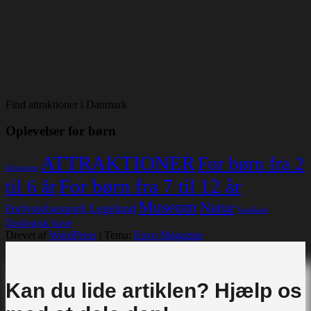
Find attraktioner i Danmark
Oplevelser for børn
ATTRAKTIONER
For børn fra 2
Akvarium
For børn fra 7 til 12 år
til 6 år
Museum
Natur
Legeland
Forlystelsespark
Vandland
Zoologisk have
Drevet af
WordPress
|
Tema:
Envo Magazine
Kan du lide artiklen? Hjælp os