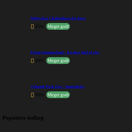
Oplevelser i København for børn
83%
Meget godt
Fårup Sommerland – En skov fuld af sjov
83%
Meget godt
Jyllands Park Zoo – Anmeldelse
80%
Meget godt
Populære indlæg