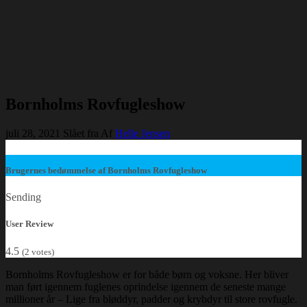
Bornholms Rovfugleshow
juli 28, 2021
Slået fra
Af
Helle Jensen
Brugernes bedømmelse af Bornholms Rovfugleshow
Sending
User Review
4.5
(
2
votes)
Bornholms Rovfugleshow er for både børn og voksne. Her bliver
man ført igennem fuglenes oprindelse igennem de seneste mange
millioner år – Lige fra bløddyr, padder og krybdyr til store rovfugle.