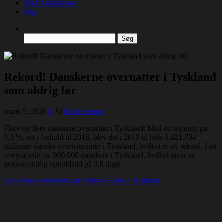
Find Attraktioner
Søg
Søg
efter:
Rekord! Danskerne overnatter i Tyskland
som aldrig før
marts 5, 2020
0
Af
Helle Jensen
Flere og flere danskere overnatter i Tyskland: Med en stigning på
3,3 %, set i forhold til 2018, blev det i 2019 til hele 3.421.704
millioner danske overnatninger i Tyskland, hvilket er ny rekord. I alt
overnattede ca. 900.000 danskere i Tyskland, hvilket giver en
gennemsnitlig opholdstid på 3,8 dage.
Læs vores anmeldelse af Südsee Camp i Tyskland