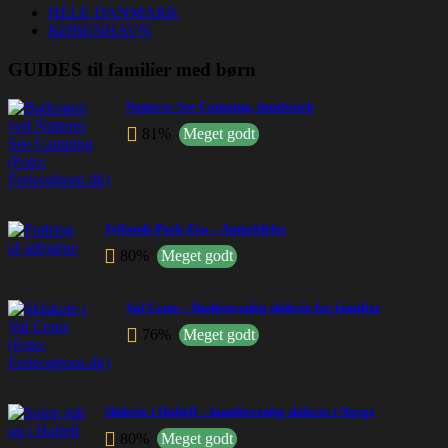
HELE DANMARK
KØBENHAVN
GUIDES til familier med børn
Natterer See Camping, Innsbruck
81%
Meget godt
Jyllands Park Zoo – Anmeldelse
80%
Meget godt
Val Cenis – Budgetvenlig skiferie for familier
76%
Meget godt
Skiferie i Hafjell – familievenlig skiferie i Norge
80%
Meget godt