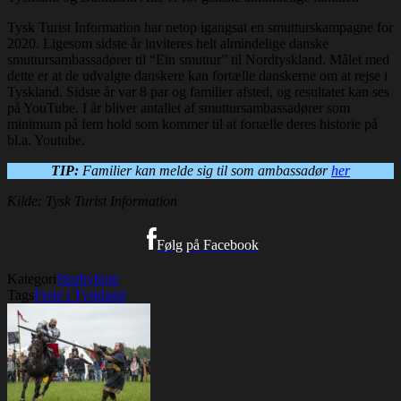
Tysk Turist Information har netop igangsat en smutturskampagne for
2020. Ligesom sidste år inviteres helt almindelige danske
smuttursambassadører til “Ein smuttur” til Nordtyskland. Målet med
dette er at de udvalgte danskere kan fortælle danskerne om at rejse i
Tyskland. Sidste år var 8 par og familier afsted, og resultatet kan ses
på YouTube. I år bliver antallet af smuttursambassadører som
minimum på fem hold som kommer til at fortælle deres historie på
bl.a. Youtube.
TIP:
Familier kan melde sig til som ambassadør
her
Kilde: Tysk Turist Information
Følg på Facebook
Kategori
Storbyferie
Tags
Ferie i Tyskland