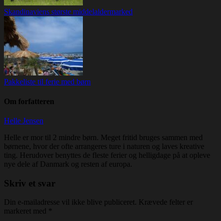
Skandinaviens største middelaldermarked
Pakkeliste til ferie med børn
Om forfatteren
Helle Jensen
Helle er mor til 2 mindre børn. Meget fritid bruges sammen med
børnene, hvor der ofte arrangeres ture i naturen og laves kreative
ting. Herudover benyttes de fleste ferier og helligdage på at opleve
nye dele af Danmark og resten af europa.
Skriv et svar
Din e-mailadresse vil ikke blive publiceret.
Krævede felter er
markeret med
*