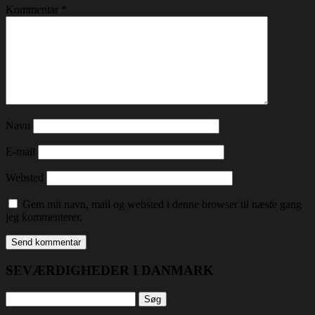
Kommentar
*
Navn
E-mail
Websted
Gem mit navn, mail og websted i denne browser til næste gang
jeg kommenterer.
SEVÆRDIGHEDER I DANMARK
Søg
efter: