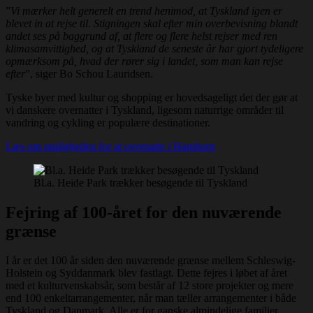
”
Vi mærker helt generelt en trend henimod, at Tyskland igen er
blevet in at rejse til. Stigningen skal efter min overbevisning blandt
andet ses på baggrund af, at flere og flere helst rejser med ren
klimasamvittighed, og at Tyskland de seneste år har gjort tydeligere
opmærksom på, hvad der rører sig i landet, som man kan rejse
efter
”, siger Bo Schou Lauridsen.
Tyske byer med kultur og shopping er hovedsageligt det der gør at
vi danskere overnatter i Tyskland, ligesom naturrige områder til
vandring og cykling er populære destinationer.
Læs om muligheden for at overnatte i Hamborg
Bl.a. Heide Park trækker besøgende til Tyskland
Fejring af 100-året for den nuværende
grænse
I år er det 100 år siden den nuværende grænse mellem Schleswig-
Holstein og Syddanmark blev fastlagt. Dette fejres i løbet af året
med et kulturvenskabsår, som består af 12 store projekter og mere
end 100 enkeltarrangementer, når man tæller arrangementer i både
Tyskland og Danmark. Alle er for ganske almindelige familier.