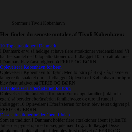
Sommer i Tivoli København
Her finder du seneste omtaler af Tivoli København:
10 Top attraktioner i Danmark
I Danmark er vi så heldige at have flere attraktioner verdensklasse! Vi
har her samlet de 10 top attraktioner i… Indlægget 10 Top attraktioner
i Danmark blev først udgivet på FERIE OG BØRN.
Oplevelser i København for børn
Oplevelser i København for børn: Med to børn på 4 og 7 år, havde vi i
længere tid snakket om… Indlægget Oplevelser i København for børn
blev først udgivet på FERIE OG BØRN.
10 Oplevelser i Efterårsferien for børn
Oplevelser i efterårsferien for børn: For mange familier (inkl. min
egen) så betyder efterårsferien familiehygge og ture til rundt i…
Indlægget 10 Oplevelser i Efterårsferien for børn blev først udgivet på
FERIE OG BØRN.
Disse attraktioner holder åbent i Julen
Som en tradition I Danmark holder flere attraktioner åbent i julen.Til
Jul er der pyntet op med nisser, julemænd og… Indlægget Disse
attraktioner holder åbent i Julen blev først udgivet på FERIE OG