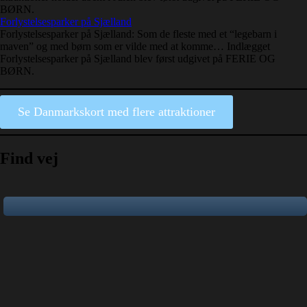
BØRN.
Forlystelsesparker på Sjælland
Forlystelsesparker på Sjælland: Som de fleste med et “legebarn i
maven” og med børn som er vilde med at komme… Indlægget
Forlystelsesparker på Sjælland blev først udgivet på FERIE OG
BØRN.
Se Danmarkskort med flere attraktioner
Find vej