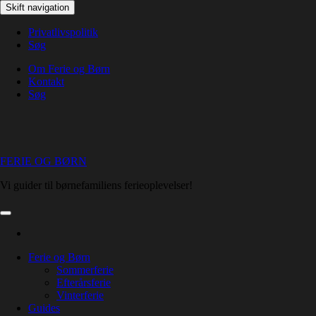
Skip
Skift navigation
to
the
Privatlivspolitik
content
Søg
Om Ferie og Børn
Kontakt
Søg
FERIE OG BØRN
Vi guider til børnefamiliens ferieoplevelser!
Ferie og Børn
Sommerferie
Efterårsferie
Vinterferie
Guides