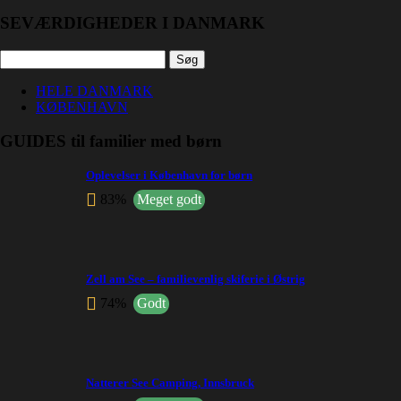
SEVÆRDIGHEDER I DANMARK
Søg
efter:
HELE DANMARK
KØBENHAVN
GUIDES til familier med børn
Oplevelser i København for børn
83%
Meget godt
Zell am See – familievenlig skiferie i Østrig
74%
Godt
Natterer See Camping, Innsbruck