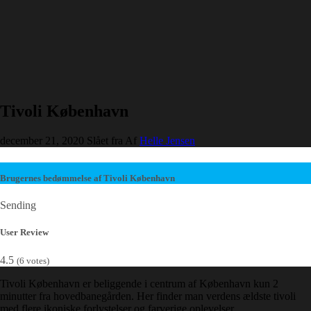
Tivoli København
december 21, 2020
Slået fra
Af
Helle Jensen
Brugernes bedømmelse af Tivoli København
Sending
User Review
4.5
(
6
votes)
Tivoli København er beliggende i centrum af København kun 2
minutter fra hovedbanegården. Her finder man verdens ældste tivoli
med flere ikoniske forlystelser og farverige oplevelser.