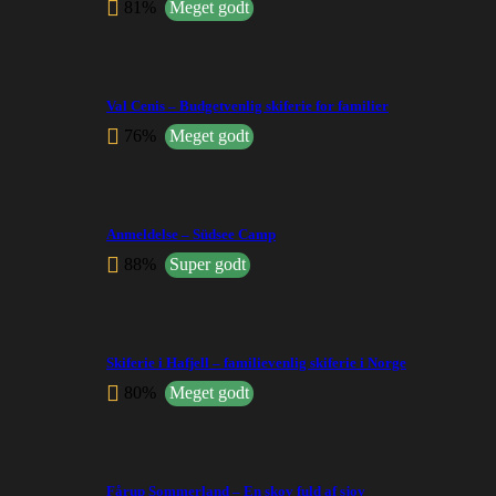
81%
Meget godt
Val Cenis – Budgetvenlig skiferie for familier
76%
Meget godt
Anmeldelse – Südsee Camp
88%
Super godt
Skiferie i Hafjell – familievenlig skiferie i Norge
80%
Meget godt
Fårup Sommerland – En skov fuld af sjov