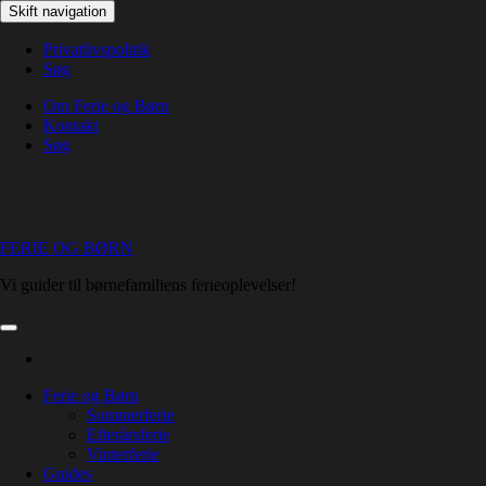
Skip
Skift navigation
to
the
Privatlivspolitik
content
Søg
Om Ferie og Børn
Kontakt
Søg
FERIE OG BØRN
Vi guider til børnefamiliens ferieoplevelser!
Ferie og Børn
Sommerferie
Efterårsferie
Vinterferie
Guides