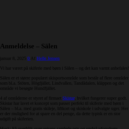
Anmeldelse – Sälen
januar 8, 2025
0
Af
Helle Jensen
Vi har været på skiferie med børn i Sälen – og det kan varmt anbefales!
Sälen er et større populært skisportsområde som består af flere områder
som bl.a. Stöten, Högfjället, Lindvallen, Tandådalen, kläppen og det
område vi besøgte Hundfjället.
4 af områderne er styret af firmaet
Skistar
, hvilket fungerer super godt.
Skistar har lavet et koncept som passer perfekt til skiferie med børn i
Sälen – bl.a. med gratis skileje, liftkort og skiskole i udvalgte uger. Her
er der mulighed for at spare en del penge, da dette typisk er en stor
udgift på skiferien.
Husk: Få overblik over rejsens samlede pris og undgå uforudsete