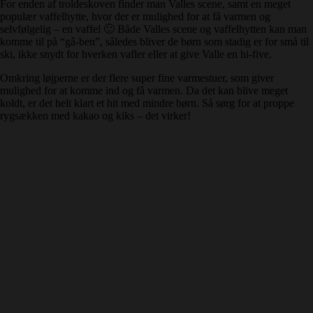
For enden af troldeskoven finder man Valles scene, samt en meget
populær vaffelhytte, hvor der er mulighed for at få varmen og
selvfølgelig – en vaffel 🙂 Både Valles scene og vaffelhytten kan man
komme til på “gå-ben”, således bliver de børn som stadig er for små til
ski, ikke snydt for hverken vafler eller at give Valle en hi-five.
Omkring løjperne er der flere super fine varmestuer, som giver
mulighed for at komme ind og få varmen. Da det kan blive meget
koldt, er det helt klart et hit med mindre børn. Så sørg for at proppe
rygsækken med kakao og kiks – det virker!