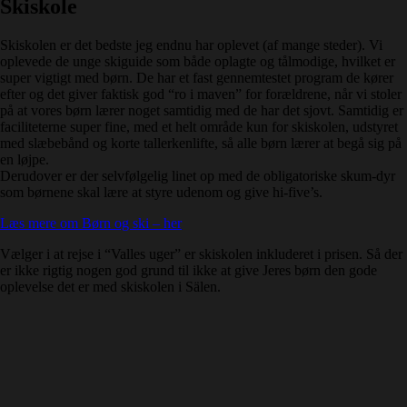
Skiskole
Skiskolen er det bedste jeg endnu har oplevet (af mange steder). Vi
oplevede de unge skiguide som både oplagte og tålmodige, hvilket er
super vigtigt med børn. De har et fast gennemtestet program de kører
efter og det giver faktisk god “ro i maven” for forældrene, når vi stoler
på at vores børn lærer noget samtidig med de har det sjovt. Samtidig er
faciliteterne super fine, med et helt område kun for skiskolen, udstyret
med slæbebånd og korte tallerkenlifte, så alle børn lærer at begå sig på
en løjpe.
Derudover er der selvfølgelig linet op med de obligatoriske skum-dyr
som børnene skal lære at styre udenom og give hi-five’s.
Læs mere om Børn og ski – her
Vælger i at rejse i “Valles uger” er skiskolen inkluderet i prisen. Så der
er ikke rigtig nogen god grund til ikke at give Jeres børn den gode
oplevelse det er med skiskolen i Sälen.