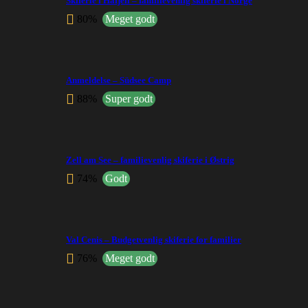
Skiferie i Hafjell – familievenlig skiferie i Norge
80%
Meget godt
Anmeldelse – Südsee Camp
88%
Super godt
Zell am See – familievenlig skiferie i Østrig
74%
Godt
Val Cenis – Budgetvenlig skiferie for familier
76%
Meget godt