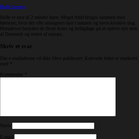
Helle Jensen
Helle er mor til 2 mindre børn. Meget fritid bruges sammen med
børnene, hvor der ofte arrangeres ture i naturen og laves kreative ting.
Herudover benyttes de fleste ferier og helligdage på at opleve nye dele
af Danmark og resten af europa.
Skriv et svar
Din e-mailadresse vil ikke blive publiceret.
Krævede felter er markeret
med
*
Kommentar
*
Navn
E-mail