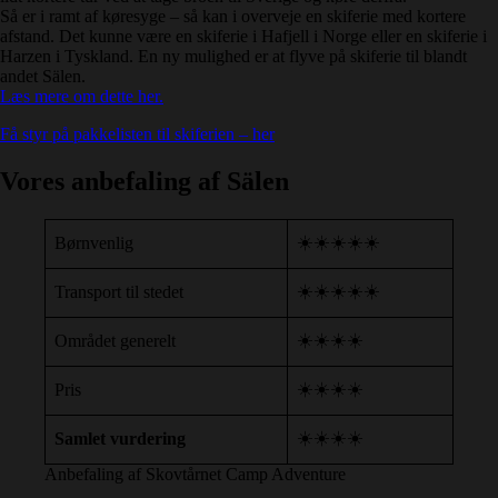
Så er i ramt af køresyge – så kan i overveje en skiferie med kortere
afstand. Det kunne være en skiferie i Hafjell i Norge eller en skiferie i
Harzen i Tyskland. En ny mulighed er at flyve på skiferie til blandt
andet Sälen.
Læs mere om dette her.
Få styr på pakkelisten til skiferien – her
Vores anbefaling af Sälen
☀️☀️☀️☀️☀️
Børnvenlig
☀️☀️☀️☀️☀️
Transport til stedet
☀️☀️☀️☀️
Området generelt
☀️☀️☀️☀️
Pris
☀️☀️☀️☀️
Samlet vurdering
Anbefaling af Skovtårnet Camp Adventure