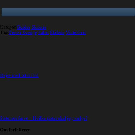
Kategori
Guides
Skiferie
Tags
Ferie i Sverige
Sälen
Skiferie
Vinterferie
Rejse med børn i bil
Pisternes farve – Hvilke pister skal jeg vælge?
Om forfatteren