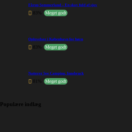
Fårup Sommerland – En skov fuld af sjov
83%
Meget godt
Oplevelser i København for børn
83%
Meget godt
Natterer See Camping, Innsbruck
81%
Meget godt
Populære indlæg