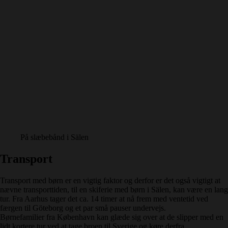
På slæbebånd i Sälen
Transport
Transport med børn er en vigtig faktor og derfor er det også vigtigt at
nævne transporttiden, til en skiferie med børn i Sälen, kan være en lang
tur. Fra Aarhus tager det ca. 14 timer at nå frem med ventetid ved
færgen til Göteborg og et par små pauser undervejs.
Børnefamilier fra København kan glæde sig over at de slipper med en
lidt kortere tur ved at tage broen til Sverige og køre derfra.