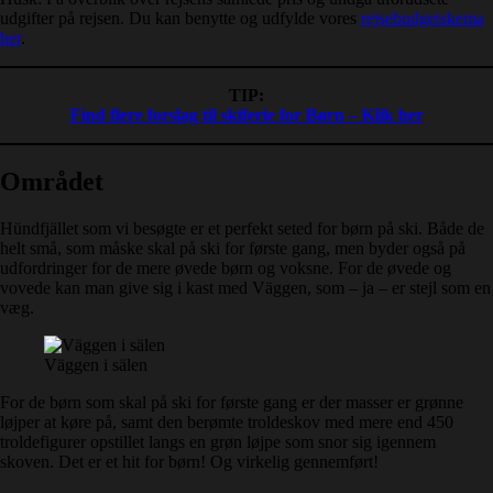
udgifter på rejsen. Du kan benytte og udfylde vores
rejsebudgetskema
her
.
TIP:
Find flere forslag til skiferie for Børn – Klik her
Området
Hündfjället som vi besøgte er et perfekt seted for børn på ski. Både de
helt små, som måske skal på ski for første gang, men byder også på
udfordringer for de mere øvede børn og voksne. For de øvede og
vovede kan man give sig i kast med Väggen, som – ja – er stejl som en
væg.
Väggen i sälen
For de børn som skal på ski for første gang er der masser er grønne
løjper at køre på, samt den berømte troldeskov med mere end 450
troldefigurer opstillet langs en grøn løjpe som snor sig igennem
skoven. Det er et hit for børn! Og virkelig gennemført!