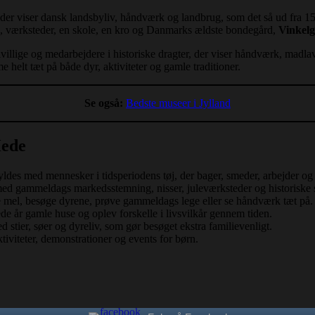
, der viser dansk landsbyliv, håndværk og landbrug, som det så ud fra 15
, værksteder, en skole, en kro og Danmarks ældste bondegård,
Vinkel
ivillige og medarbejdere i historiske dragter, der viser håndværk, madla
 helt tæt på både dyr, aktiviteter og gamle traditioner.
Se også:
Bedste museer i Jylland
Hede
des med mennesker i tidsperiodens tøj, der bager, smeder, arbejder og 
med gammeldags markedsstemning, nisser, juleværksteder og historiske stu
e mel, besøge dyrene, prøve gammeldags lege eller se håndværk tæt på.
de år gamle huse og oplev forskelle i livsvilkår gennem tiden.
stier, søer og dyreliv, som gør besøget ekstra familievenligt.
ktiviteter, demonstrationer og events for børn.