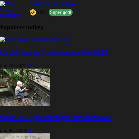
Anmeldelse – Südsee Camp
88%
Super godt
Populære indlæg
Gratis færge i sommerferien 2021
juni 10, 2021
23
Spar 50% på udvalgte attraktioner
juni 30, 2020
12