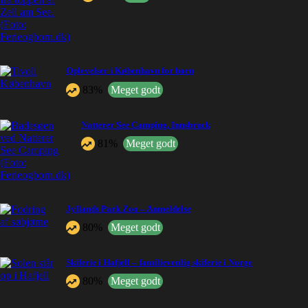
Oplevelser i København for børn
83%
Meget godt
Natterer See Camping, Innsbruck
81%
Meget godt
Jyllands Park Zoo – Anmeldelse
80%
Meget godt
Skiferie i Hafjell – familievenlig skiferie i Norge
80%
Meget godt