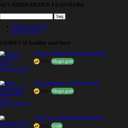
SEVÆRDIGHEDER I DANMARK
Søg
efter:
HELE DANMARK
KØBENHAVN
GUIDES til familier med børn
Val Cenis – Budgetvenlig skiferie for familier
76%
Meget godt
Fårup Sommerland – En skov fuld af sjov
83%
Meget godt
Zell am See – familievenlig skiferie i Østrig
74%
Godt