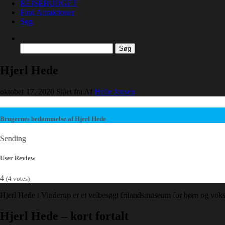
REJSEBUDGET
Find Attraktioner
Søg
Søg
efter:
Hjerl Hede
oktober 17, 2020
Slået fra
Af
Helle Jensen
Brugernes bedømmelse af Hjerl Hede
Sending
User Review
4
(
4
votes)
Hjerl Hede i Vinderup er et velbesøgt frilandsmuseum for børn og voksn
Hjerl Hede – kort fortalt