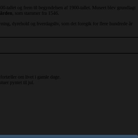
00-tallet og frem til begyndelsen af 1900-tallet. Museet blev grundlagt
gården
, som stammer fra 1546.
vning, dyrehold og hverdagsliv, som det foregik for flere hundrede år
fortæller om livet i gamle dage.
er pyntet til jul.