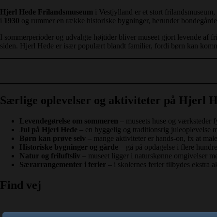
Hjerl Hede Frilandsmuseum
i Vestjylland er et stort frilandsmuseum
i
1930
og rummer en række historiske bygninger, herunder bondegårde
I sommerperioder og udvalgte højtider bliver museet gjort levende af fr
siden. Hjerl Hede er især populært blandt familier, fordi børn kan komme
Særlige oplevelser og aktiviteter på Hjerl 
Levendegørelse om sommeren
– museets huse og værksteder fyl
Jul på Hjerl Hede
– en hyggelig og traditionsrig juleoplevelse 
Børn kan prøve selv
– mange aktiviteter er hands-on, fx at mal
Historiske bygninger og gårde
– gå på opdagelse i flere hundre
Natur og friluftsliv
– museet ligger i naturskønne omgivelser med 
Særarrangementer i ferier
– i skolernes ferier tilbydes ekstra a
Find vej